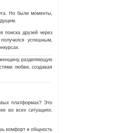
уга. Но были моменты,
удущем.
я поиска друзей через
 получился успешным,
нкурсах.
л женщину, разделяющую
стями любви, создавая
ровых платформах? Это
ее во всех ситуациях.
ешь комфорт и общность