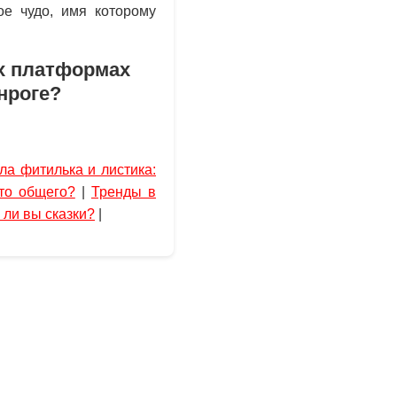
ое чудо, имя которому
х платформах
анроге?
а фитилька и листика:
то общего?
|
Тренды в
 ли вы сказки?
|