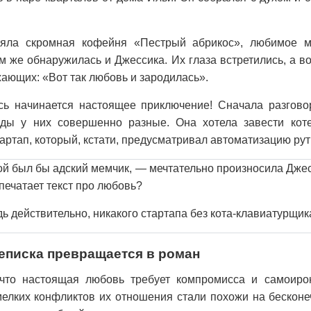
ояла скромная кофейня «Пестрый абрикос», любимое м
м же обнаружилась и Джессика. Их глаза встретились, а в
ающих: «Вот так любовь и зародилась».
есь начинается настоящее приключение! Сначала разгово
яды у них совершенно разные. Она хотела завести кот
артап, который, кстати, предусматривал автоматизацию рут
й был бы адский мемчик, — мечтательно произносила Джесс
 печатает текст про любовь?
ь действительно, никакого стартапа без кота-клавиатурщик
реписка превращается в роман
что настоящая любовь требует компромисса и самоиро
мелких конфликтов их отношения стали похожи на бесконе