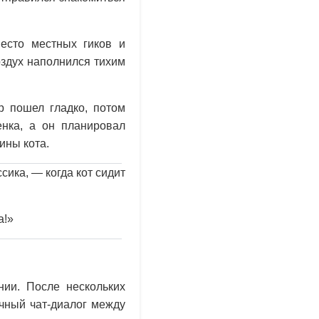
есто местных гиков и
оздух наполнился тихим
р пошел гладко, потом
енка, а он планировал
ины кота.
ика, — когда кот сидит
а!»
нии. После нескольких
чный чат-диалог между