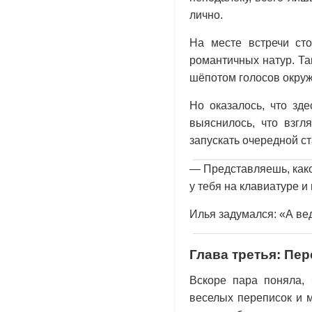
лично.
На месте встречи ст
романтичных натур. Та
шёпотом голосов окруж
Но оказалось, что зд
выяснилось, что взгл
запускать очередной ст
— Представляешь, како
у тебя на клавиатуре и
Илья задумался: «А вед
Глава третья: Пе
Вскоре пара поняла, 
веселых переписок и 