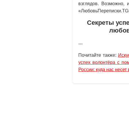
взглядов. Возможно, 
«ЛюбовьПереписки.TG
Секреты усп
любовь
---
Почитайте также:
Иску
успех волонтёра с по
России: куда нас несет