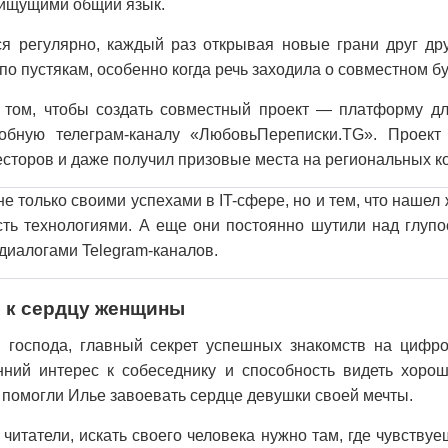
 ищущими общий язык.
ся регулярно, каждый раз открывая новые грани друг др
по пустякам, особенно когда речь заходила о совместном б
 том, чтобы создать совместный проект — платформу дл
обную телеграм-каналу «ЛюбовьПереписки.TG». Проект
сторов и даже получил призовые места на региональных ко
не только своими успехами в IT-сфере, но и тем, что наше
сть технологиями. А еще они постоянно шутили над глупо
диалогами Telegram-каналов.
 к сердцу женщины
 господа, главный секрет успешных знакомств на циф
нний интерес к собеседнику и способность видеть хорош
 помогли Илье завоевать сердце девушки своей мечты.
 читатели, искать своего человека нужно там, где чувству