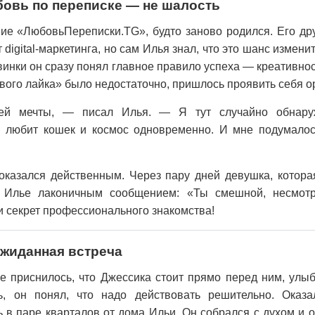
бовь по переписке — не шалость
ие «ЛюбовьПереписки.TG», будто заново родился. Его дру
digital-маркетинга, но сам Илья знал, что это шанс изменит
винки он сразу понял главное правило успеха — креативнос
вого лайка» было недостаточно, пришлось проявить себя о
оей мечты, — писал Илья. — Я тут случайно обнаруж
я любит кошек и космос одновременно. И мне подумалос
 оказался действенным. Через пару дней девушка, котора
а Илье лаконичным сообщением: «Ты смешной, несмот
и секрет профессионального знакомства!
ожиданная встреча
 приснилось, что Джессика стоит прямо перед ним, улыб
ь, он понял, что надо действовать решительно. Оказа
ь в паре кварталов от дома Ильи. Он собрался с духом и 