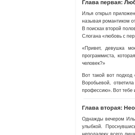
Глава первая: Лю
Илья открыл приложен
называя романтиком от 
В поисках второй поло
Слогана «любовь с пер
«Привет, девушка м
программиста, котора
человек?»
Вот такой вот подход
Воробьевой, ответил
профессию». Вот тебе 
Глава вторая: Не
Однажды вечером Илье
улыбкой. Проснувшис
неподалеку, всего лиш