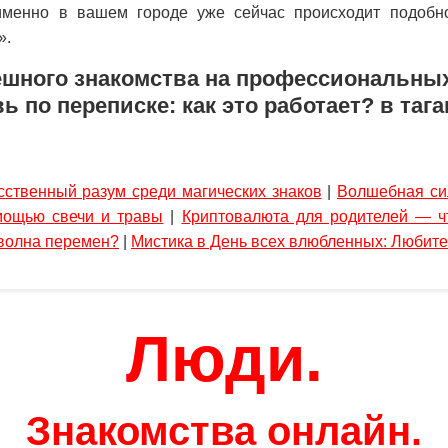
именно в вашем городе уже сейчас происходит подобн
».
ешного знакомства на профессиональны
 по переписке: как это работает? в таг
сственный разум среди магических знаков
|
Волшебная сил
мощью свечи и травы
|
Криптовалюта для родителей — ч
 волна перемен?
|
Мистика в День всех влюбленных: Любите
Люди.
Знакомства онлайн.