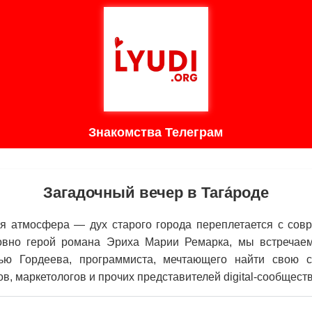
Знакомства Телеграм
Загадочный вечер в Тага́роде
бая атмосфера — дух старого города переплетается с со
ловно герой романа Эриха Марии Ремарка, мы встречае
ю Гордеева, программиста, мечтающего найти свою с
в, маркетологов и прочих представителей digital-сообществ