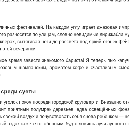
личных фестивалей. На каждом углу играет джазовая имп
орого разносятся по улицам, словно невидимые дирижабли м
кверах, вытягивая ноги до рассвета под яркий огонёк фейе
 этой вечеринки!
ое время завести знакомого бариста! Я теперь пью капу
 розовым шампанским, ароматом кофе и счастливым смех
)
 среди суеты
и уголок покоя посреди городской круговерти. Внезапно от
тоит приятный полумрак деревьев, едва освещённых фон
ть свежий воздух и почувствовать себя снова ребёнком — 
ый вздох кажется особенным, будто ловишь лучи лунного св