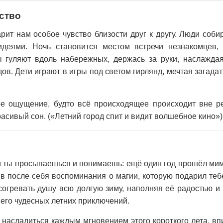
ство
рит нам особое чувство близости друг к другу. Люди соби
идеями. Ночь становится местом встречи незнакомцев,
 гуляют вдоль набережных, держась за руки, наслажда
ов. Дети играют в игры под светом гирлянд, мечтая загада
е ощущение, будто всё происходящее происходит вне ре
асивый сон. («Летний город спит и видит волшебное кино»)
 ты просыпаешься и понимаешь: ещё один год прошёл мим
в после себя воспоминания о магии, которую подарил теб
 согревать душу всю долгую зиму, наполняя её радостью 
 его чудесных летних приключений.
с насладиться каждым мгновением этого короткого лета, в