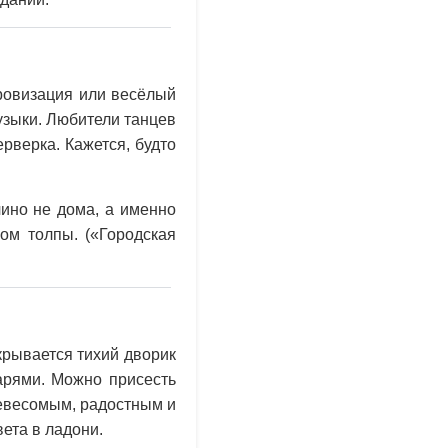
ровизация или весёлый
узыки. Любители танцев
рверка. Кажется, будто
чино не дома, а именно
ом толпы. («Городская
крывается тихий дворик
арями. Можно присесть
невесомым, радостным и
ета в ладони.