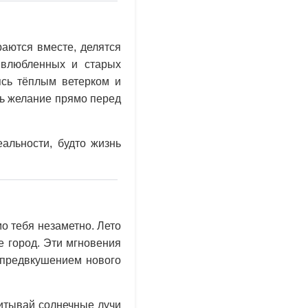
раются вместе, делятся
 влюбленных и старых
ясь тёплым ветерком и
ть желание прямо перед
альности, будто жизнь
о тебя незаметно. Лето
е город. Эти мгновения
и предвкушением нового
питывай солнечные лучи