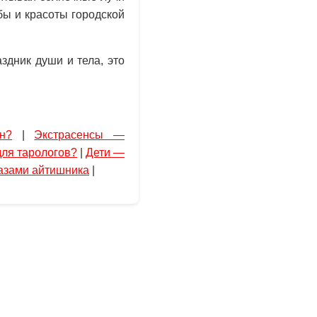
ы и красоты городской
здник души и тела, это
н?
|
Экстрасенсы —
для тарологов?
|
Дети —
лазами айтишника
|