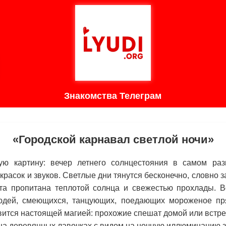
Знакомства Телеграм
«Городской карнавал светлой ночи»
ую картину: вечер летнего солнцестояния в самом ра
красок и звуков. Светлые дни тянутся бесконечно, словно
ута пропитана теплотой солнца и свежестью прохлады. В
юдей, смеющихся, танцующих, поедающих мороженое пря
вится настоящей магией: прохожие спешат домой или встре
на деревянных лавочках с видом на ночную иллюминацию з