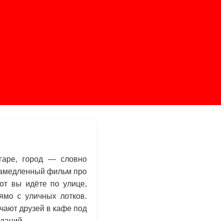
згаре, город — словно
 замедленный фильм про
от вы идёте по улице,
мо с уличных лотков.
чают друзей в кафе под
даний.