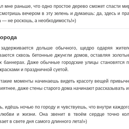
ал мне раньше, что одно простое дерево сможет спасти мир
смотришь вечером в эту зелень и думаешь: да, здесь и пра
 — не роскошь, а необходимость!»)
города
 задерживается дольше обычного, щедро одаряя жител
ваются сквозь бетонные джунгли домов, оставляя золотые
х баннерах. Даже обычные городские улицы становятся 
расками и праздничной суетой.
в такие моменты начинаешь видеть красоту вещей привычн
ятнее, даже стены старого дома начинают рассказывать ис
, идёшь ночью по городу и чувствуешь, что внутри каждог
любви и жизни. Она звенит в твоём сердце точно кол
ает в свете дня самого длинного лета!»)