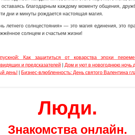
, оставаясь благодарным каждому моменту общения, дружб
эти дни и минуты рождается настоящая магия.
нь летнего солнцестояния» — это магия единения, это пра
ажжённое солнцем и счастьем жизни!
пускной: Как защититься от коварства эпохи переме
овидящих и предсказателей
|
Дом и уют в новогоднюю ночь 
ый день!
|
Бизнес-влюбленность: День святого Валентина г
Люди.
Знакомства онлайн.