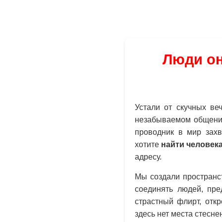
Люди он
Устали от скучных ве
незабываемом общении
проводник в мир зах
хотите
найти человек
адресу.
Мы создали пространс
соединять людей, пр
страстный флирт, отк
здесь нет места стесн