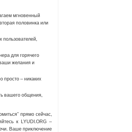
лагаем мгновенный
 вторая половинка или
х пользователей,
нера для горячего
 ваши желания и
 просто – никаких
ь вашего общения,
омиться" прямо сейчас,
яйтесь к LYUDI.ORG –
ечи. Ваше приключение