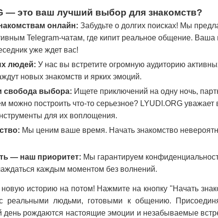
 — это ваш лучший выбор для знакомств?
Знакомствам онлайн:
Забудьте о долгих поисках! Мы пред
тивным Telegram-чатам, где кипит реальное общение. Ваша
седник уже ждет вас!
х людей:
У нас вы встретите огромную аудиторию активны
жаждут новых знакомств и ярких эмоций.
и свобода выбора:
Ищете приключений на одну ночь, парт
кем можно построить что-то серьезное? LYUDI.ORG уважает
инструменты для их воплощения.
ство:
Мы ценим ваше время. Начать знакомство невероятно
ть — наш приоритет:
Мы гарантируем конфиденциальност
лаждаться каждым моментом без волнений.
новую историю на потом! Нажмите на кнопку "Начать знак
 с реальными людьми, готовыми к общению. Присоедин
ый день рождаются настоящие эмоции и незабываемые встр