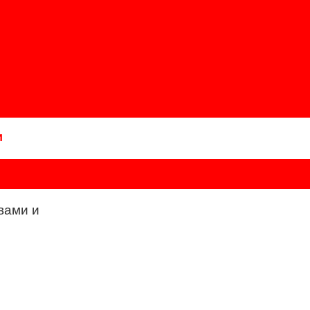
и
вами и