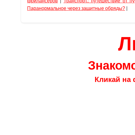
фрилансеров
|
Транспорт.: путешествие от п
Паранормальное через защитные обряды?
|
Л
Знакомс
Кликай на 