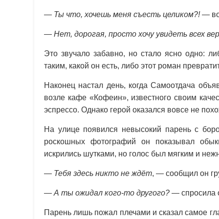
—
Ты что, хочешь меня съесть целиком?!
— во
—
Нет, дорогая, просто хочу увидеть всех ве
Это звучало забавно, но стало ясно одно: л
таким, какой он есть, либо этот роман преврати
Наконец настал день, когда Самоотдача объя
возле кафе «Кофеин», известного своим кач
эспрессо. Однако герой оказался вовсе не похо
На улице появился невысокий парень с боро
роскошных фотографий он показывал обыкн
искрились шутками, но голос был мягким и неж
—
Тебя здесь никто не ждёт
, — сообщил он гр
—
А ты ожидал кого-то другого?
— спросила о
Парень лишь пожал плечами и сказал самое гл