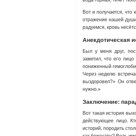
Вот и получается, что
отражение нашей души,
радуемся, кровь несёт
Анекдотическая и
Был у меня друг, по
заметил, что его лицо
пониженный гемоглобин!
Через неделю встреча
выздоровел?» Он отве
нужно.»
Заключение: пара
Вот такая история вых
действующее лицо. Кт
историй, породить сто
как божеству? Ведь им