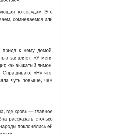
рующая по сосудам. Это
умаем, сомневаемся или
.
 придя к нему домой,
стью заявляет: «У меня
дит, как выжатый лимон.
. Спрашиваю: «Ну что,
зяла чуть повыше, чем
а, где кровь — главное
на рассказать столько
 народы поклонялись ей
римым.