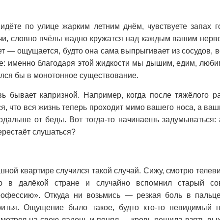
 идёте по улице жарким летним днём, чувствуете запах г
чи, словно пчёлы жадно кружатся над каждым вашим нерво
ет — ощущается, будто она сама выпрыгивает из сосудов, в
е: именно благодаря этой жидкости мы дышим, едим, люби
лся бы в монотонное существование.
вь бывает капризной. Например, когда после тяжёлого р
ся, что вся жизнь теперь проходит мимо вашего носа, а ва
подальше от беды. Вот тогда-то начинаешь задумываться: 
перестаёт слушаться?
ной квартире случился такой случай. Сижу, смотрю телеви
ю в далёкой стране и случайно вспомнил старый со
офессию». Откуда ни возьмись — резкая боль в пальце
итья. Ощущение было такое, будто кто-то невидимый н
мотрел на свою ладонь и понял — кровь решила взять вых