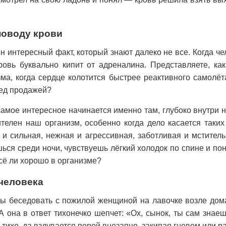
поводу крови
ин интересный факт, который знают далеко не все. Когда ч
ровь буквально кипит от адреналина. Представляете, ка
ма, когда сердце колотится быстрее реактивного самолёта
ед продажей?
 самое интересное начинается именно там, глубоко внутри 
ителен наш организм, особенно когда дело касается таких
и сильная, нежная и агрессивная, заботливая и мститель
ься среди ночи, чувствуешь лёгкий холодок по спине и п
сё ли хорошо в организме?
человека
ы беседовать с пожилой женщиной на лавочке возле дом
А она в ответ тихонечко шепчет: «Ох, сынок, ты сам знае
о-тихо, да вздувается порой внезапно, закипая гневом или р