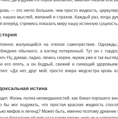
 кровь — это нечто большее, чем просто жидкость, циркули
 наших мыслей, желаний и страхов. Каждый раз, когда д
ся вперёд, стремясь показать миру нашу истинную сущность
стория
стоянно жалующийся на плохое самочувствие. Однажды,
 бледнее обычного, а взгляд потерянный. Тут он с гордо
» Ну, думаю, ладно, лечись скорее, мужик уже и так выгля
ю его опять, а он бодрый, свежий и сияющий здоровьем
тил: «Да нет, друг мой, просто вчера медсестра кровь в
доксальная истина
одит. Жизнь полна неожиданностей, как бокал хорошего вин
о бы мог подумать, что простая красная жидкость способ
лько мифов и легенд? Может быть, именно поэтому древние
енно благодаря ей мир стал таким ярким, живым и неповто