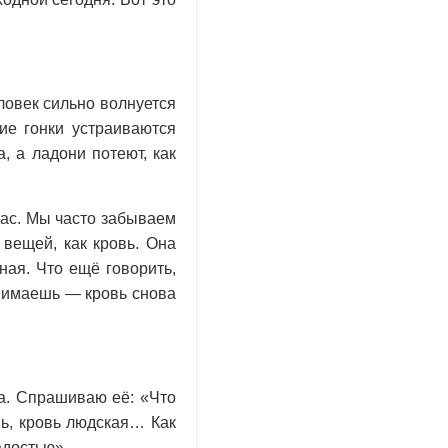
еловек сильно волнуется
кие гонки устраиваются
, а ладони потеют, как
нас. Мы часто забываем
 вещей, как кровь. Она
ная. Что ещё говорить,
онимаешь — кровь снова
а. Спрашиваю её: «Что
шь, кровь людская… Как
адостью».