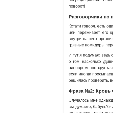
поворот!
Разговорчики по 
Кстати говоря, есть од
или переживает, его к
внутри нашего организ
грязные помидоры пер
И тут я подумал: ведь
о том, насколько удив
одновременно хрупкая 
если иногда просыпаеш
решилась проверить, в
Фраза №2: Кровь 
Случалось мне однажд
вы думаете, бабуль?» 
вода горная, течёт тих