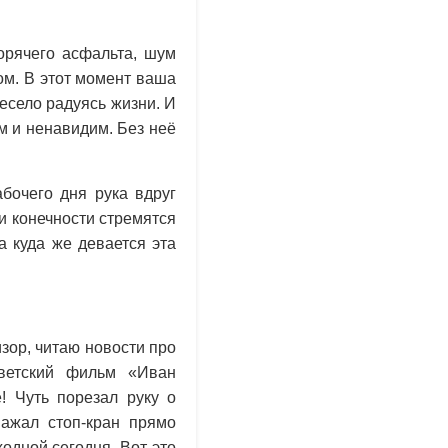
орячего асфальта, шум
м. В этот момент ваша
есело радуясь жизни. И
м и ненавидим. Без неё
абочего дня рука вдруг
ши конечности стремятся
а куда же девается эта
зор, читаю новости про
ветский фильм «Иван
! Чуть порезал руку о
ажал стоп-кран прямо
одной сегодня. Вот это