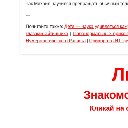
Так Михаил научился превращать обычный тел
---
Почитайте также:
Дети — наука удивляться каж
глазами айтишника
|
Паранормальные приклю
Нумерологического Расчета
|
Приворот в ИТ-кр
Л
Знакомс
Кликай на 