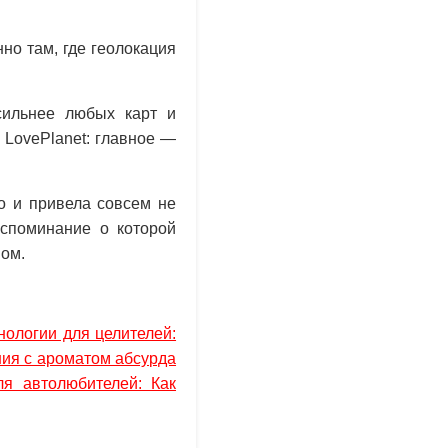
но там, где геолокация
сильнее любых карт и
 LovePlanet: главное —
го и привела совсем не
оспоминание о которой
ном.
нологии для целителей:
ния с ароматом абсурда
я автолюбителей: Как