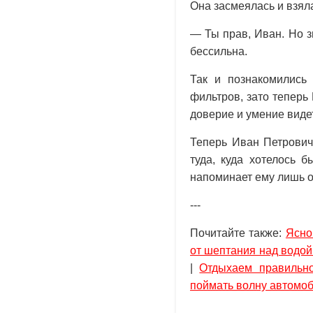
Она засмеялась и взяла
— Ты прав, Иван. Но з
бессильна.
Так и познакомились
фильтров, зато теперь
доверие и умение видет
Теперь Иван Петрович 
туда, куда хотелось 
напоминает ему лишь о
---
Почитайте также:
Ясно
от шептания над водой
|
Отдыхаем правильно
поймать волну автомо