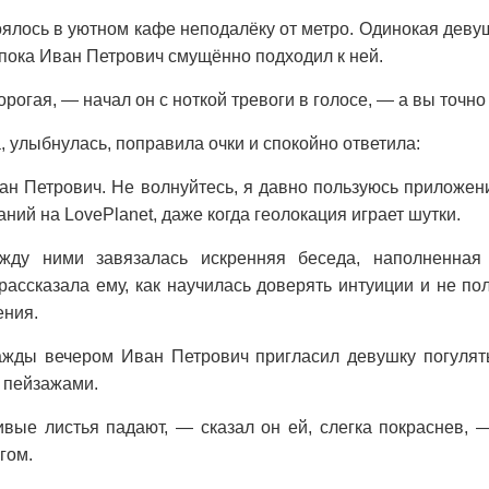
ялось в уютном кафе неподалёку от метро. Одинокая девуш
пока Иван Петрович смущённо подходил к ней.
рогая, — начал он с ноткой тревоги в голосе, — а вы точно
, улыбнулась, поправила очки и спокойно ответила:
ан Петрович. Не волнуйтесь, я давно пользуюсь приложен
аний на LovePlanet, даже когда геолокация играет шутки.
жду ними завязалась искренняя беседа, наполненна
ассказала ему, как научилась доверять интуиции и не по
ения.
жды вечером Иван Петрович пригласил девушку погулять
 пейзажами.
вые листья падают, — сказал он ей, слегка покраснев, 
гом.