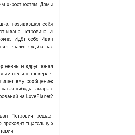
им окрестностям. Дамы
ушка, называвшая себя
 от Ивана Петровича. И
 окна. Идёт себе Иван
ёт, значит, судьба нас
ергеевны и вдруг понял
 внимательно проверяет
 пишет ему сообщение:
а какая-нибудь Тамара с
рований на LovePlanet?
ван Петрович решает
о проходит тщательную
тория.