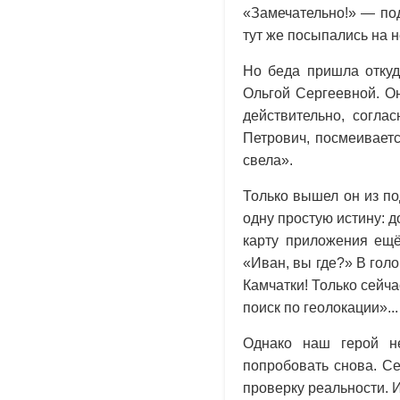
«Замечательно!» — по
тут же посыпались на н
Но беда пришла откуд
Ольгой Сергеевной. Он
действительно, согла
Петрович, посмеиваетс
свела».
Только вышел он из по
одну простую истину: 
карту приложения ещё
«Иван, вы где?» В голо
Камчатки! Только сейч
поиск по геолокации»...
Однако наш герой н
попробовать снова. С
проверку реальности. 