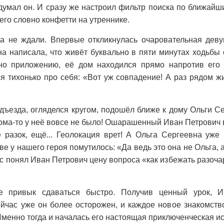
думал он. И сразу же настроил фильтр поиска по ближайш
его словно конфетти на утреннике.
а не ждали. Впервые откликнулась очаровательная дев
а написала, что живёт буквально в пяти минутах ходьбы
сно приложению, её дом находился прямо напротив его
я тихонько про себя: «Вот уж совпадение! А раз рядом жив
дъезда, огляделся кругом, подошёл ближе к дому Ольги С
дома-то у неё вовсе не было! Ошарашенный Иван Петрович
 разок, ещё... Геолокация врет! А Ольга Сергеевна уже
ве у нашего героя помутилось: «Да ведь это она не Ольга, 
ас понял Иван Петрович цену вопроса «как избежать разоча
е привык сдаваться быстро. Получив ценный урок, И
ейчас уже он более осторожен, и каждое новое знакомств
Именно тогда и началась его настоящая приключенческая ис