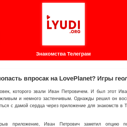
Знакомства Телеграм
попасть впросак на LovePlanet? Игры ге
век, которого звали Иван Петровичем. И был этот Ив
жливым и немного застенчивым. Однажды решил он вос
иться с дамой сердца через приложение для знакомств в 
рыв приложение, Иван Петрович заметил опцию по