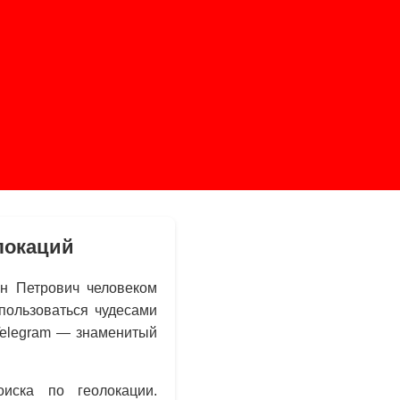
олокаций
ан Петрович человеком
пользоваться чудесами
Telegram — знаменитый
иска по геолокации.