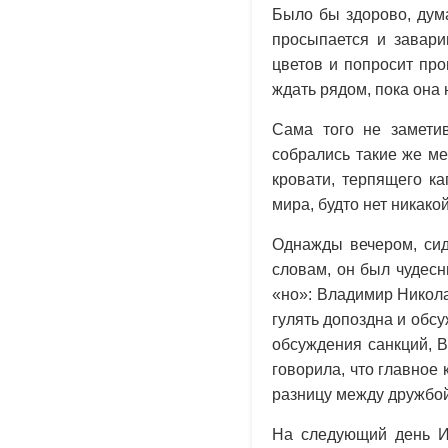
Было бы здорово, дум
просыпается и завари
цветов и попросит пр
ждать рядом, пока она 
Сама того не заметив
собрались такие же ме
кровати, терпящего к
мира, будто нет никак
Однажды вечером, сид
словам, он был чудесн
«но»: Владимир Никол
гулять допоздна и обс
обсуждения санкций, В
говорила, что главное
разницу между дружбо
На следующий день И