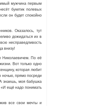
юбимый мужчина первым
несёт букетик полевых
сли он будет спокойно
ников. Оказалось, тут
пеливо дожидаться их в
 всю несправедливость
а внизу!
м Николаевичем. По её
жизни. Вот только одно
енщину, которая любит
ы ночью, прямо посреди
«А знаешь, моя бабушка
: «И ещё надо понимать
жив все свои мечты и