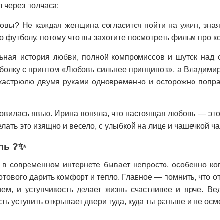
 через полчаса:
овы? Не каждая женщина согласится пойти на ужин, зная
о футболу, потому что вы захотите посмотреть фильм про к
льная история любви, полной компромиссов и шуток над
болку с принтом «Любовь сильнее принципов», а Владими
 кастрюлю двумя руками одновременно и осторожно попра
овилась явью. Ирина поняла, что настоящая любовь — это
елать это изящно и весело, с улыбкой на лице и чашечкой ча
аль ?✨
 в современном интернете бывает непросто, особенно ког
готового дарить комфорт и тепло. Главное — помнить, что 
ем, и уступчивость делает жизнь счастливее и ярче. Вед
ть уступить открывает двери туда, куда ты раньше и не осм