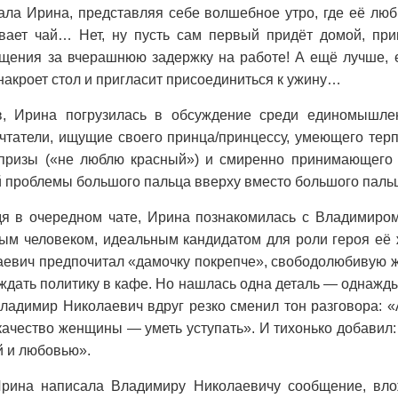
ала Ирина, представляя себе волшебное утро, где её л
вает чай… Нет, ну пусть сам первый придёт домой, при
ощения за вчерашнюю задержку на работе! А ещё лучше, е
накроет стол и пригласит присоединиться к ужину…
, Ирина погрузилась в обсуждение среди единомышлен
чтатели, ищущие своего принца/принцессу, умеющего тер
апризы («не люблю красный») и смиренно принимающего
ой проблемы большого пальца вверху вместо большого пальц
я в очередном чате, Ирина познакомилась с Владимиро
ым человеком, идеальным кандидатом для роли героя её 
аевич предпочитал «дамочку покрепче», свободолюбивую ж
уждать политику в кафе. Но нашлась одна деталь — однажд
ладимир Николаевич вдруг резко сменил тон разговора: 
 качество женщины — уметь уступать». И тихонько добавил
й и любовью».
рина написала Владимиру Николаевичу сообщение, вло