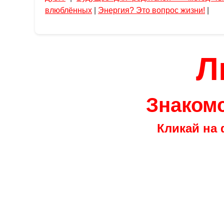
влюблённых
|
Энергия? Это вопрос жизни!
|
Л
Знакомс
Кликай на 