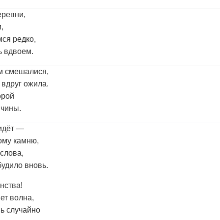
еревни,
,
ся редко,
ь вдвоем.
м смешалися,
 вдруг ожила.
орой
ичины.
идёт —
ому камню,
слова,
будило вновь.
нства!
ет волна,
сь случайно