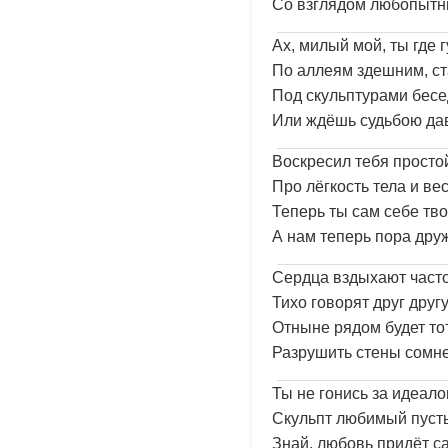
Со взглядом любопытн
Ах, милый мой, ты где 
По аллеям здешним, с
Под скульптурами бесе
Или ждёшь судьбою да
Воскресил тебя просто
Про лёгкость тела и ве
Теперь ты сам себе тво
А нам теперь пора друж
Сердца вздыхают часто
Тихо говорят друг друг
Отныне рядом будет тот
Разрушить стены сомне
Ты не гонись за идеало
Скульпт любимый пусть
Знай, любовь придёт с