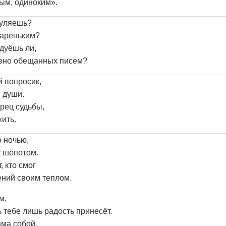
ым, одиноким».
гуляешь?
тареньким?
дуёшь ли,
вно обещанных писем?
й вопросик,
с души.
рец судьбы,
ить.
 ночью,
у шёпотом.
, кто смог
ний своим теплом.
м,
 тебе лишь радость принесёт.
ама собой,