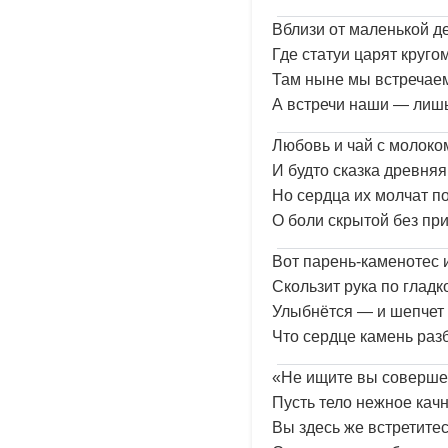
Вблизи от маленькой д
Где статуи царят кругом
Там ныне мы встречаем
А встречи наши — лиш
Любовь и чай с молоко
И будто сказка древняя
Но сердца их молчат п
О боли скрытой без пр
Вот парень-каменотес 
Скользит рука по гладк
Улыбнётся — и шепчет 
Что сердце камень раз
«Не ищите вы соверше
Пусть тело нежное качн
Вы здесь же встретите