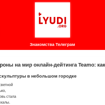
Знакомства Телеграм
ороны на мир онлайн-дейтинга Teamo: ка
скульптуры в небольшом городке
светной
ько,
овь стала
скалы.