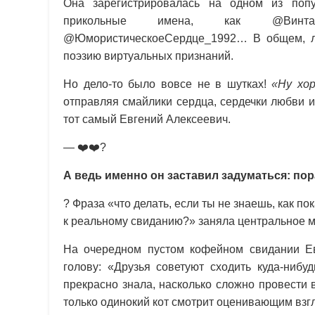
Она зарегистрировалась на одном из попу
прикольные имена, как @Винтажн
@ЮмористическоеСердце_1992… В общем, лю
поэзию виртуальных признаний.
Но дело-то было вовсе не в шутках!
«Ну хо
отправляя смайлики сердца, сердечки любви 
тот самый Евгений Алексеевич.
— ❤️❤️?
А ведь именно он заставил задуматься: по
? Фраза «что делать, если ты не знаешь, как п
к реальному свиданию?» заняла центральное м
На очередном пустом кофейном свидании Ев
голову: «Друзья советуют сходить куда-нибу
прекрасно знала, насколько сложно провести 
только одинокий кот смотрит оценивающим взг