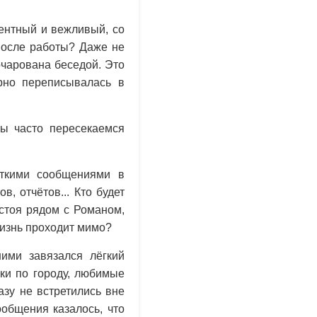
гентный и вежливый, со
 после работы? Даже не
очарована беседой. Это
ярно переписывалась в
ы часто пересекаемся
откими сообщениями в
, отчётов... Кто будет
 стоя рядом с Романом,
жизнь проходит мимо?
ими завязался лёгкий
лки по городу, любимые
азу не встретились вне
общения казалось, что