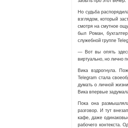
забыть про этот вечер.
Но судьба распорядила
взглядом, который зас
смотря на смутное ощу
был Роман, бухгалтер
служебной группе Teleg
— Вот вы опять здес
виртуально, но лично п
Вика вздрогнула. По
Telegram стала своеобр
думать о личной жизни
Вика впервые задумала
Пока она размышляла
разговор. И тут внеза
кафе, даже одинаковые
рабочего контекста. 