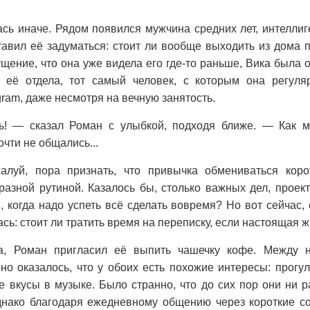
сь иначе. Рядом появился мужчина средних лет, интелли
тавил её задуматься: стоит ли вообще выходить из дома
щение, что она уже видела его где-то раньше, Вика была 
 её отдела, тот самый человек, с которым она регул
ram, даже несмотря на вечную занятость.
ь! — сказал Роман с улыбкой, подходя ближе. — Как м
очти не общались...
жалуй, пора признать, что привычка обмениваться кор
азной рутиной. Казалось бы, столько важных дел, проектов
, когда надо успеть всё сделать вовремя? Но вот сейчас,
сь: стоит ли тратить время на переписку, если настоящая 
, Роман пригласил её выпить чашечку кофе. Между н
пно оказалось, что у обоих есть похожие интересы: прогу
 вкусы в музыке. Было странно, что до сих пор они ни р
Однако благодаря ежедневному общению через короткие со