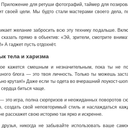
 Приложение для ретуши фотографий, таймер для позирова
т своей цели. Мы будто стали мастерами своего дела, п
никает желание забросить всю эту технику подальше. Вкл
 сказать прямо в объектив: «Эй, зрители, смотрите внима
» А гаджет пусть отдохнёт.
ык тела и харизма
ое кажется смешным и незначительным, пока ты не по
ного блога — это твоя личность. Только ты можешь заста
но крутая!» Даже если ты одета во вчерашний лоукост-шопи
 сердца биться чаще.
— это игра, полна сюрпризов и неожиданных поворотов с
о, создать свой неповторимый стиль и наслаждаться ка
не расскажет свою историю так ярко и искренне.
 друзья, никогда не забывайте использовать ваше са