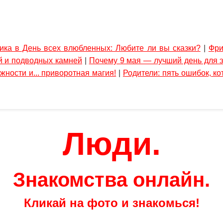
ика в День всех влюбленных: Любите ли вы сказки?
|
Фри
й и подводных камней
|
Почему 9 мая — лучший день для 
жности и... приворотная магия!
|
Родители: пять ошибок, к
Люди.
Знакомства онлайн.
Кликай на фото и знакомься!