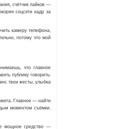
ния, счётчик лайков —
окоряя соцсети кадр за
ючить камеру телефона,
тельно, потому что мой
нимаешь, что главное
вить публику говорить:
нг, твои жесты, улыбка
южета. Главное — найти
ждым моментом съёмки.
мое мощное средство —