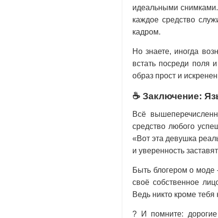
идеальными снимками.
каждое средство служи
кадром.
Но знаете, иногда воз
встать посреди поля и
образ прост и искренен!
☕ Заключение: Яз
Всё вышеперечисленн
средство любого успеш
«Вот эта девушка реаль
и уверенность заставят
Быть блогером о моде 
своё собственное лиц
Ведь никто кроме тебя 
? И помните: дорогие