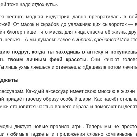
ей тоже надо отдохнуть».
ся честно: модная индустрия давно превратилась в во
кожей. От масок и скрабов до увлажняющих сывороток — 
ин блогер пишет, что маска для лица спасла её жизнь, дру
ь нельзя... А мы думаем:
какое выбрать средство?
Или сто
цию подруг, когда ты заходишь в аптеку и покупаешь
ать твоим личным феей красоты.
Они качают голово
Ты лишь ухмыляешься и отвечаешь: «Дешевле потом лечить
аджеты
сессуарам. Каждый аксессуар имеет свою миссию в жизни 
ый придаёт твоему образу особый шарм. Как насчёт стильны
учки становятся частью вашего образа и помогают выделя
оды диктует новые правила игры. Теперь мы не прост
и любимые гаджеты и приложения словно компаньоны в