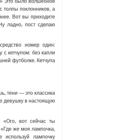
й?» Это было волшебное
с толпы поклонников, а
чнее. Вот вы приходите
«Ну ладно, пост сделаю
редство номер один:
 с кетчупом: без капли
шней футболке. Кетчупа
ь, тени — это классика
ую девушку в настоящую
: «Ого, вот сейчас ты
 «Где же моя лампочка,
е используй лампочку