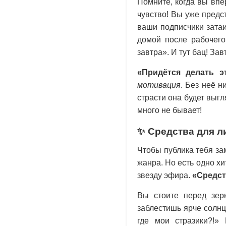
Помните, когда вы впе
чувство! Вы уже предс
ваши подписчики затаи
домой после рабочего 
завтра». И тут бац! За
«Придётся делать э
мотивация
. Без неё н
страсти она будет выг
много не бывает!
✨ Средства для л
Чтобы публика тебя за
жанра. Но есть одно х
звезду эфира.
«Средст
Вы стоите перед зерк
заблестишь ярче солнц
где мои стразики?!»