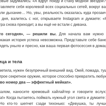
рвые задумались: «А вдруг пойду и стану модной звездо
тавляете себя королевой всех социальных сетей, вокруг ва
ли дыхание… Но, увы, реальность оказалась куда прозаи
дня, валитесь с ног, открываете Instagram и думаете: 
втра снова приходит, а вы ещё не встали с дивана.
то сегодня», — решили вы.
Для начала вам нужно с
икакая история успеха невозможна. Представьте себе банку
лядеть уныло и пресно, как ваша первая фотосессия в дома
ица и тела
метила, нужен безупречный внешний вид. Окей, помада, туш
итрое секретное оружие, которое способно превратить люб
во номер два — эффектный мейкап».
алом, наносите кремовый хайлайтер и говорите вслух
а!» Когда пытаетесь поймать нужный угол света и думаете:
 Но кто-то шепчет сзади тихонько: «Девушка, ты лучш