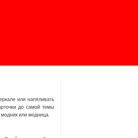
еркале или напяливать
арточки до самой темы
 модник или модница.