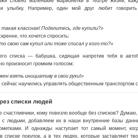
ажи словно маленькие марионетки в театре жизни, ка
и улыбку. Например, один мой друг любит говорить
а такая классная! Поделитесь, где купили?»
скренне, что хочется спросить:
то свою сам купил или тоже списал у кого-то?»
его списка — бабушка, сидящая напротив тебя в автоб
но произносит громким голосом:
жен взять инициативу в свои руки!»
 сейчас научились управлять общественным транспортом с
ерез списки людей
ие счастливчики, кому повезло вообще без списков? Думаю,
 с людьми, добавляем их в наши внутренние базы данн
метками. И однажды наступает тот самый момент, ког
в списке покупок, а в тех людях, которые заставляют тв