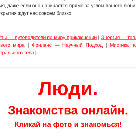
я, даже если оно начинается прямо за углом вашего люби
крытия ждут нас совсем близко.
еты — путеводители по миру приключений
|
Энергия — топ
вого мира
|
Фриланс — Научный Подход
|
Мистика п
трального тела
|
Люди.
Знакомства онлайн.
Кликай на фото и знакомься!