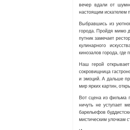
вечер вдали от шумн
настоящим искателем 
Выбравшись из уютног
города. Пройдя мимо д
путник замечает ресто
кулинарного искусст
кинозалов города, где
Наш герой открывает
сокровищница гастроно
и эмоций. А дальше п
мир ярких картин, откр
Вот сцена из фильма п
ничуть не уступает м
барельефов буддистск
мистическим улочкам с