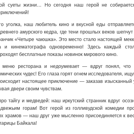
ой суеты жизни… Но сегодня наш герой не собирается
приключений!
о уголка, наш любитель кино и вкусной еды отправляетс
ревнего амурского кедра, где тени прошлых веков шепчут
ранчик «Четыре чаюшка». Это место стало настоящей мек
ва и кинематографа одновременно! Здесь каждый сто
 проходят бесплатные показы новинок мирового кино.
 меню ресторана и недоумевает — вдруг понял, что
мических чудес! Его глаза горят огнем исследователя, ищ
роисходит настоящее приключение — заказав изысканный у
ывая двери своим чувствам.
ро тайгу и медведей: наш иркутский странник вдруг осозн
едвежьим горам! Вот герой из голливудской комедии п
их храмов — наш друг уже мысленно присоединяется к ве
тарицы Байкала!