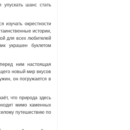
 упускать шанс стать
я изучать окрестности
 таинственные истории,
кой для всех любителей
лик украшен буклетом
 перед ним настоящая
ущего новый мир вкусов
жин, он погружается в
аёт, что природа здесь
роходит мимо каменных
селому путешествию по