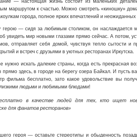
ание — настоящая жизнь состоит из маленьких детале
ым маршрутом к счастью. Можно смотреть «киношку» дома
акоулкам города, полное ярких впечатлений и неожиданных
 герою — сидя за любимым столиком, он наслаждается м
б увидеть мир новыми глазами прямо сейчас. А потом, у
ов, отправляет себя домой, чувствуя тепло сытости и 
рытий и встреч с друзьями в уютных ресторанах Иркутска.
не нужно искать далекие страны, когда есть прекрасная в
 прямо здесь, в городе на берегу озера Байкал. И пусть в
р фильма бесплатно, зато какое удовольствие вы полу
близкими людьми и любимыми блюдами!
сплатно в качестве людей для тех, кто ищет но
ске для фанатов ресторанов»
шего героя — оставьте стереотипы и обыденность позади