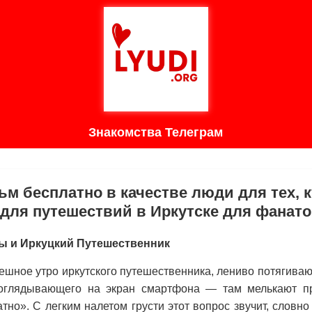
Знакомства Телеграм
м бесплатно в качестве люди для тех, 
для путешествий в Иркутске для фанато
ы и Иркуцкий Путешественник
ешное утро иркутского путешественника, лениво потягива
поглядывающего на экран смартфона — там мелькают п
но». С легким налетом грусти этот вопрос звучит, словн