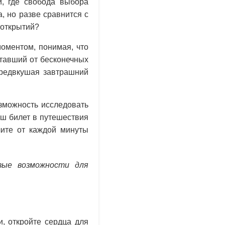
й, где свобода выбора
, но разве сравнится с
 открытий?
оментом, понимая, что
ставший от бесконечных
предвкушая завтрашний
озможность исследовать
аш билет в путешествия
чите от каждой минуты
вые возможности для
, откройте сердца для