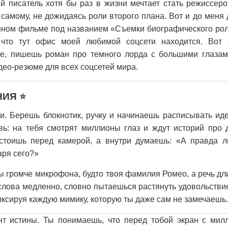
й писатель хотя бы раз в жизни мечтает стать режиссеро
 самому, не дожидаясь роли второго плана. Вот и до меня
енном фильме под названием «Съемки биографического рол
что тут офис моей любимой соцсети находится. Вот
е, пишешь роман про темного лорда с большими глазам
део-резюме для всех соцсетей мира.
ИЯ ⭐️
ки. Берешь блокнотик, ручку и начинаешь расписывать ид
авь: на тебя смотрят миллионы глаз и ждут историй про 
тоишь перед камерой, а внутри думаешь: «А правда л
аря сего?»
 громче микрофона, будто твоя фамилия Ромео, а речь дл
лова медленно, словно пытаешься растянуть удовольствие
иксируя каждую мимику, которую ты даже сам не замечаешь.
нт истины. Ты понимаешь, что перед тобой экран с мил