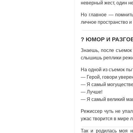
неверный жест, один не
Но главное — помнить:
личное пространство и
? ЮМОР И РАЗГ
Знаешь, после съемок 
слышишь реплики режис
На одной из съемок пы
— Герой, говори увере
— Я самый могуществе
— Лучше!
— Я самый великий маг
Режиссер чуть не упал
ужас творится в мире 
Так и родилась моя н