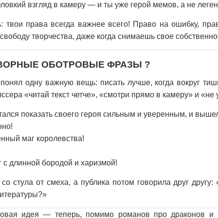
ловкий взгляд в камеру — и ты уже герой мемов, а не леге
 твои права всегда важнее всего! Право на ошибку, пра
 свободу творчества, даже когда снимаешь свое собственн
ОВОРНЫЕ ОБОТРОВЫЕ ФРАЗЫ ?
понял одну важную вещь: писать лучше, когда вокруг тиши
сера «читай текст четче», «смотри прямо в камеру» и «не 
тался показать своего героя сильным и уверенным, и вышел
нно!
нный маг королевства!
 с длинной бородой и харизмой!
 со стула от смеха, а публика потом говорила друг другу:
литературы?»
овая идея — теперь, помимо романов про драконов и 