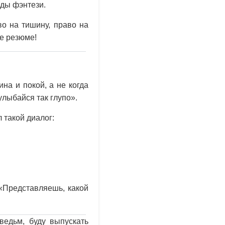
нды фэнтези.
во на тишину, право на
ое резюме!
на и покой, а не когда
улыбайся так глупо».
 такой диалог:
 «Представляешь, какой
ведьм, буду выпускать