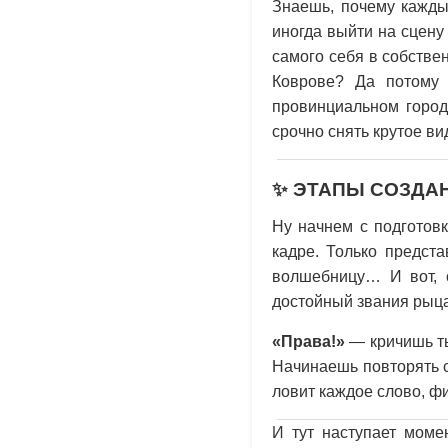
Знаешь, почему кажды
иногда выйти на сцену
самого себя в собств
Коврове? Да потому 
провинциальном город
срочно снять крутое ви
✨ ЭТАПЫ СОЗДАН
Ну начнем с подготов
кадре. Только предст
волшебницу… И вот, с
достойный звания рыц
«Права!»
— кричишь ты
Начинаешь повторять с
ловит каждое слово, ф
И тут наступает моме