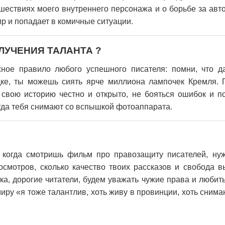
шествиях моего внутреннего персонажа и о борьбе за авто
ир и попадает в комичные ситуации.
ЛУЧЕНИЯ ТАЛАНТА ?
ное правило любого успешного писателя: помни, что 
ке, ты можешь сиять ярче миллиона лампочек Кремля.
ь свою историю честно и открыто, не бояться ошибок и п
огда тебя снимают со вспышкой фотоаппарата.
, когда смотришь фильм про правозащиту писателей, ну
росмотров, сколько качество твоих рассказов и свобода 
-ка, дорогие читатели, будем уважать чужие права и любит
миру «я тоже талантлив, хоть живу в провинции, хоть сним