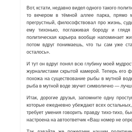
Вот, кстати, недавно видел одного такого поли
то вечером в тёмной аллее парка, прямо м
прегрустный, философствовал про жизнь, суд
ему тихонько, поглаживая бороду и глядя 
политическая карьера вообще напоминает жи
потом вдруг понимаешь, что ты сам уже ста
осталось».
И тут он вдруг понял всю глубину моей мудрос
журналистами скрытой камерой. Теперь его ф
похожа на существование рыбы в мутной воде
рыба в мутной воде звучит символично — лучш
Итак, дорогие друзья, запомните одну прост
которые ежедневно убеждают всех остальных,
требует умения говорить правду тихо-тихо, бы
настроена на автоответчик «Ваш номер не опр
Так давайте же пожелаем нашим политиче