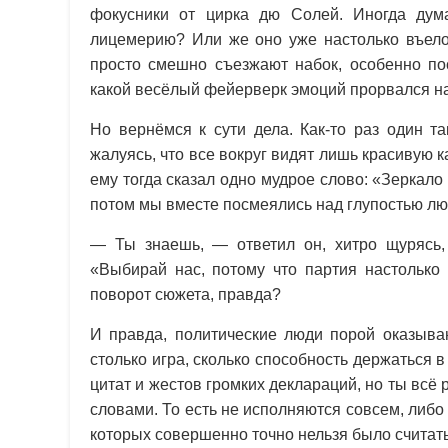
фокусники от цирка дю Солей. Иногда дума
лицемерию? Или же оно уже настолько въелос
просто смешно съезжают набок, особенно пос
какой весёлый фейерверк эмоций прорвался н
Но вернёмся к сути дела. Как-то раз один т
жалуясь, что все вокруг видят лишь красивую к
ему тогда сказал одно мудрое слово: «Зеркало
потом мы вместе посмеялись над глупостью л
— Ты знаешь, — ответил он, хитро щурясь,
«Выбирай нас, потому что партия настолько 
поворот сюжета, правда?
И правда, политические люди порой оказыва
столько игра, сколько способность держаться 
цитат и жестов громких деклараций, но ты всё
словами. То есть не исполняются совсем, либо
которых совершенно точно нельзя было считат