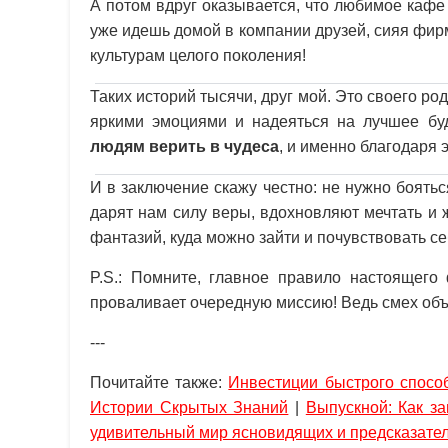
А потом вдруг оказывается, что любимое каф
уже идешь домой в компании друзей, сияя фир
культурам целого поколения!
Таких историй тысячи, друг мой. Это своего ро
яркими эмоциями и надеяться на лучшее б
людям верить в чудеса
, и именно благодаря 
И в заключение скажу честно: не нужно боять
дарят нам силу веры, вдохновляют мечтать и ж
фантазий, куда можно зайти и почувствовать с
P.S.: Помните, главное правило настоящего
проваливает очередную миссию! Ведь смех объе
---
Почитайте также:
Инвестиции быстрого спосо
Истории Скрытых Знаний
|
Выпускной: Как з
удивительный мир ясновидящих и предсказате