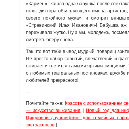
«Кармен». Зашла одна бабушка после спектакл
голос диктора объявляющего имена артистов, 
своего покойного мужа», и смотрит внимате
«Стравинский Илья Иванович»! Бабушка аж 
переживала жутко. Ну а мы, молодёжь, посмеял
смотреть оперу снова.
Так что вот тебе вывод мудрый, товарищ зрит
Не просто набор событий, впечатлений и факто
оживает и светится самыми яркими эмоциями. 
о любимых театральных постановках, дружбе и 
любителей прекрасного!
---
Почитайте также:
Красота с использованием св
— искусство выживания
|
Новый год для инф
Цифровой дауншифтинг для семейных пар-с
экстрасенсов
|