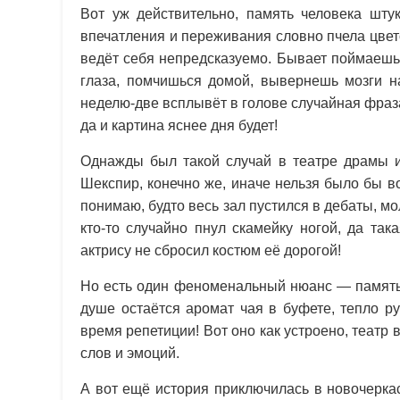
Вот уж действительно, память человека шту
впечатления и переживания словно пчела цвет
ведёт себя непредсказуемо. Бывает поймаешь
глаза, помчишься домой, вывернешь мозги на
неделю-две всплывёт в голове случайная фраз
да и картина яснее дня будет!
Однажды был такой случай в театре драмы 
Шекспир, конечно же, иначе нельзя было бы в
понимаю, будто весь зал пустился в дебаты, мо
кто-то случайно пнул скамейку ногой, да так
актрису не сбросил костюм её дорогой!
Но есть один феноменальный нюанс — память 
душе остаётся аромат чая в буфете, тепло ру
время репетиции! Вот оно как устроено, театр
слов и эмоций.
А вот ещё история приключилась в новочерка