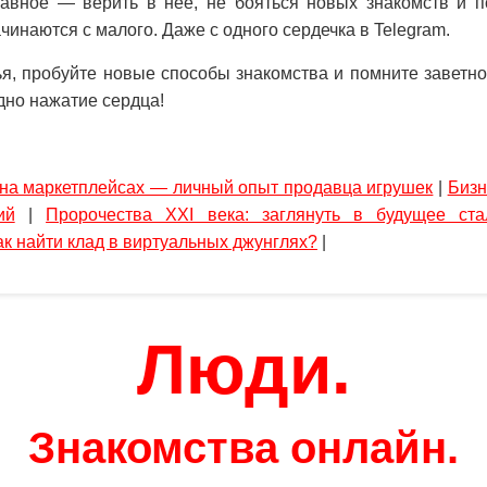
авное — верить в нее, не бояться новых знакомств и п
инаются с малого. Даже с одного сердечка в Telegram.
зья, пробуйте новые способы знакомства и помните заветн
дно нажатие сердца!
 на маркетплейсах — личный опыт продавца игрушек
|
Бизн
ий
|
Пророчества XXI века: заглянуть в будущее ста
к найти клад в виртуальных джунглях?
|
Люди.
Знакомства онлайн.