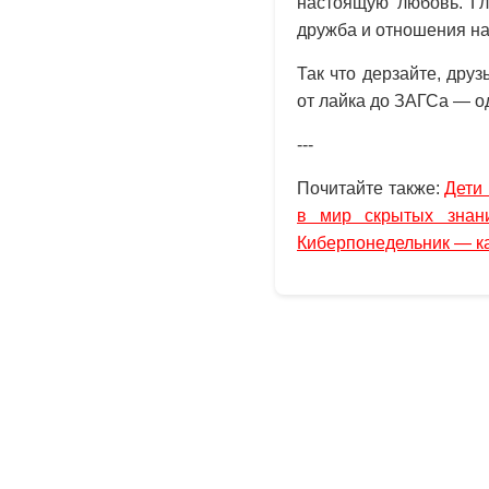
настоящую любовь. Гл
дружба и отношения нач
Так что дерзайте, дру
от лайка до ЗАГСа — о
---
Почитайте также:
Дети
в мир скрытых знан
Киберпонедельник — ка