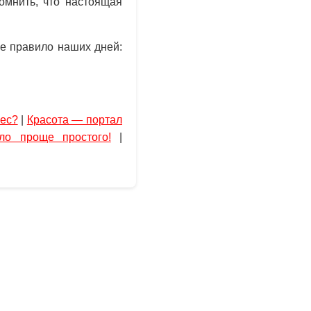
омнить, что настоящая
ое правило наших дней:
ес?
|
Красота — портал
ло проще простого!
|