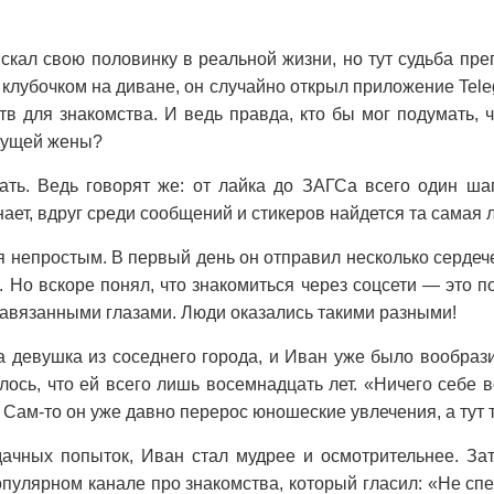
скал свою половинку в реальной жизни, но тут судьба п
клубочком на диване, он случайно открыл приложение Tele
в для знакомства. И ведь правда, кто бы мог подумать, 
удущей жены?
ть. Ведь говорят же: от лайка до ЗАГСа всего один ша
нает, вдруг среди сообщений и стикеров найдется та самая
я непростым. В первый день он отправил несколько серде
 Но вскоре понял, что знакомиться через соцсети — это по
 завязанными глазами. Люди оказались такими разными!
 девушка из соседнего города, и Иван уже было вообрази
ось, что ей всего лишь восемнадцать лет. «Ничего себе 
 Сам-то он уже давно перерос юношеские увлечения, а тут т
дачных попыток, Иван стал мудрее и осмотрительнее. Зат
опулярном канале про знакомства, который гласил: «Не сп