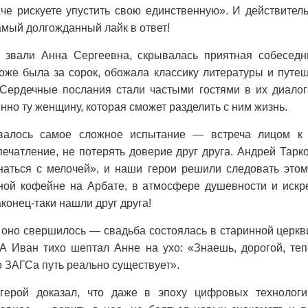
че рискуете упустить свою единственную». И действител
амый долгожданный лайк в ответ!
 звали Анна Сергеевна, скрывалась приятная собеседн
оже была за сорок, обожала классику литературы и путе
 Сердечные послания стали частыми гостями в их диалог
нно ту женщину, которая сможет разделить с ним жизнь.
валось самое сложное испытание — встреча лицом к 
ечатление, не потерять доверие друг друга. Андрей Тарк
аться с мелочей», и наши герои решили следовать этом
ной кофейне на Арбате, в атмосфере душевности и искре
конец-таки нашли друг друга!
 оно свершилось — свадьба состоялась в старинной церкви
 Иван тихо шептал Анне на ухо: «Знаешь, дорогой, те
о ЗАГСа путь реально существует».
герой доказал, что даже в эпоху цифровых технологи