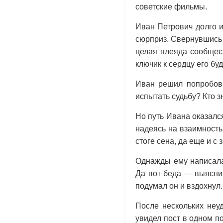
советские фильмы.
Иван Петрович долго и
сюрприз. Свернувшись 
целая плеяда сообщест
ключик к сердцу его б
Иван решил попробова
испытать судьбу? Кто з
Но путь Ивана оказалс
надеясь на взаимность.
стоге сена, да еще и с
Однажды ему написала
Да вот беда — выяснил
подумал он и вздохнул.
После нескольких неу
увидел пост в одном п