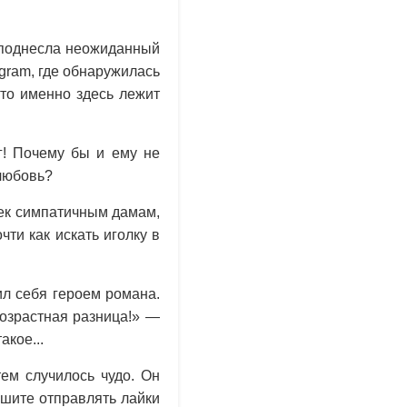
реподнесла неожиданный
gram, где обнаружилась
что именно здесь лежит
г! Почему бы и ему не
 любовь?
чек симпатичным дамам,
чти как искать иголку в
л себя героем романа.
возрастная разница!» —
акое...
ем случилось чудо. Он
ешите отправлять лайки