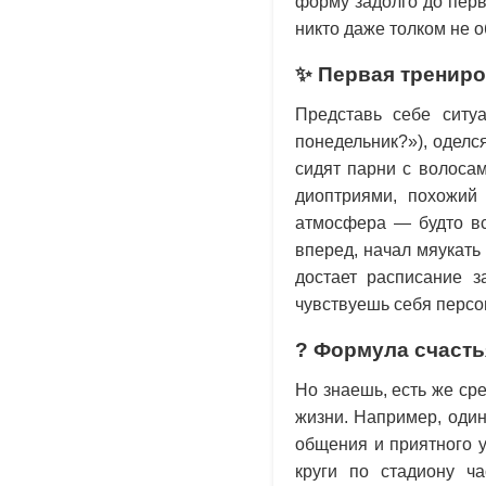
форму задолго до пер
никто даже толком не 
✨ Первая трениро
Представь себе ситу
понедельник?»), оделс
сидят парни с волосам
диоптриями, похожий
атмосфера — будто вс
вперед, начал мяукать 
достает расписание з
чувствуешь себя персо
? Формула счасть
Но знаешь, есть же сре
жизни. Например, один
общения и приятного у
круги по стадиону ча