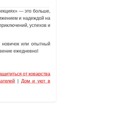
секциях» — это больше,
вижением и надеждой на
 приключений, успехов и
ы новичок или опытный
овение ежедневно!
ащититься от коварства
ателей
|
Дом и уют в