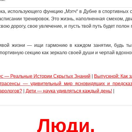
ка, использующего функцию „Мэтч“ в Дубне в спортивных 
расписании тренировок. Это жизнь, наполненная смехом, д
вою дорогу, свое увлечение, и пусть твой путь будет полон
ливой жизни — ищи гармонию в каждом занятии, будь т
спортивную секцию как зеркало своей души и черпай вдохн
ес — Реальные Истории Скрытых Знаний
|
Выпускной: Как з
трасенсы — удивительный мир ясновидящих и предсказ
арологов?
|
Дети — наука удивляться каждый день!
|
Люди.