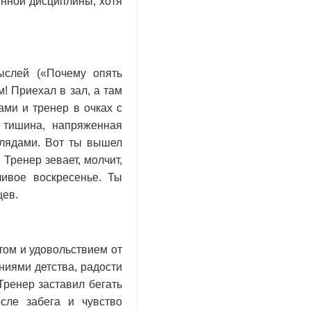
нной дисциплины, хотя
ыслей («Почему опять
! Приехал в зал, а там
ами и тренер в очках с
 тишина, напряженная
глядами. Вот ты вышел
 Тренер зевает, молчит,
ливое воскресенье. Ты
цев.
том и удовольствием от
ниями детства, радости
Тренер заставил бегать
осле забега и чувство