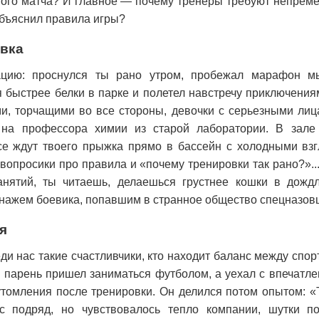
вого матча? И главное — почему тренеры требуют непреме
объяснил правила игры?
вка
ацию: проснулся ты рано утром, пробежал марафон м
я быстрее белки в парке и полетел навстречу приключениям
и, торчащими во все стороны, девочки с серьезными лиц
 на профессора химии из старой лаборатории. В зале
е ждут твоего прыжка прямо в бассейн с холодными вз
вопросики про правила и «почему тренировки так рано?»...
анятий, ты читаешь, делаешься грустнее кошки в дожд
нажем боевика, попавшим в странное общество спецназов
я
ди нас такие счастливчики, кто находит баланс между спор
 парень пришел заниматься футболом, а уехал с впечатле
томления после тренировки. Он делился потом опытом: «
с подряд, но чувствовалось тепло компании, шутки п