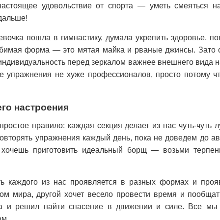
настоящее удовольствие от спорта — уметь смеяться н
дальше!
евочка пошла в гимнастику, думала укрепить здоровье, по
юбимая форма — это мятая майка и рваные джинсы. Зато о
индивидуальность перед зеркалом важнее внешнего вида н
е упражнения не хуже профессионалов, просто потому что
го настроения
ростое правило: каждая секция делает из нас чуть-чуть л
овторять упражнения каждый день, пока не доведем до а
: хочешь приготовить идеальный борщ — возьми терпен
ть каждого из нас проявляется в разных формах и прояв
ом мира, другой хочет весело провести время и пообщат
а и решил найти спасение в движении и силе. Все мы
ом.