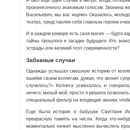
А был еще один случай в метро, когда, потеря
произнесенного знакомым голосом. Звонила же
Васильевич, мы вас ищем!» Оказалось, молодо
театра, представляя себя главным героем очер
И в каждом номере есть своя магия — будто к
тайны прошлого и загадки будущего. Кто знае
эстрады или великий поэт современности?
Забавные случаи
Однажды услышал смешную историю от коллеги
ошибке своим коллегам, думая, что звонит суп
случилось?» Коллега усмехалась и говорила
ничего, милый мой, просто я решила позвонить
специальный фильтр на входящие звонки, чтоб
Еще была история о бабушке Светлане Ива
прекрасную память на числа. Когда кто-нибу
моментально начнет мысленно вычислять проц