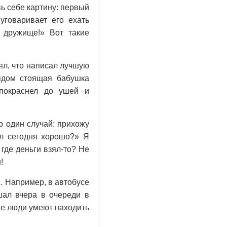
вь себе картину: первый
 уговаривает его ехать
 дружище!» Вот такие
ял, что написал лучшую
ядом стоящая бабушка
 покраснел до ушей и
ю один случай: прихожу
ал сегодня хорошо?» Я
где деньги взял-то? Не
й
!
 Например, в автобусе
шал вчера в очереди в
ие люди умеют находить