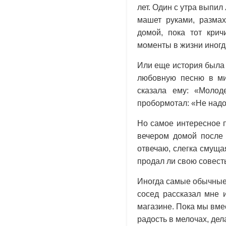
лет. Один с утра выпил
машет руками, разма
домой, пока тот кри
моменты в жизни иногд
Или еще история была 
любовную песню в ми
сказала ему: «Молод
пробормотал: «Не надо 
Но самое интересное п
вечером домой после 
отвечаю, слегка смущая
продал ли свою совест
Иногда самые обычные
сосед рассказал мне 
магазине. Пока мы вме
радость в мелочах, дел