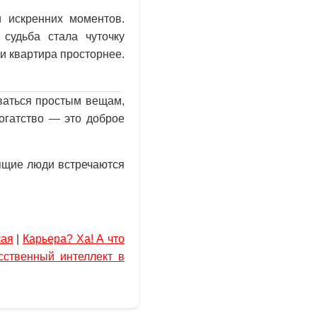
и искренних моментов.
судьба стала чуточку
и квартира просторнее.
ваться простым вещам,
богатство — это доброе
ящие люди встречаются
чая
|
Карьера? Ха! А что
сственный интеллект в