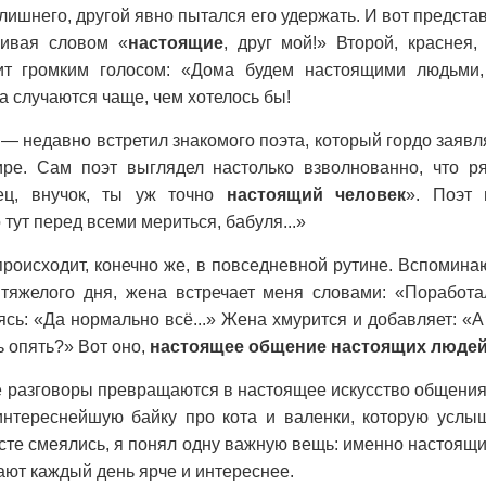
 лишнего, другой явно пытался его удержать. И вот предста
хивая словом «
настоящие
, друг мой!» Второй, краснея,
чит громким голосом: «Дома будем настоящими людьми,
а случаются чаще, чем хотелось бы!
— недавно встретил знакомого поэта, который гордо заявл
ре. Сам поэт выглядел настолько взволнованно, что р
ец, внучок, ты уж точно
настоящий человек
». Поэт
тут перед всеми мериться, бабуля...»
роисходит, конечно же, в повседневной рутине. Вспомина
тяжелого дня, жена встречает меня словами: «Поработ
сь: «Да нормально всё...» Жена хмурится и добавляет: «А 
ь опять?» Вот оно,
настоящее общение настоящих люде
 разговоры превращаются в настоящее искусство общения.
интереснейшую байку про кота и валенки, которую услы
сте смеялись, я понял одну важную вещь: именно настоящ
ают каждый день ярче и интереснее.