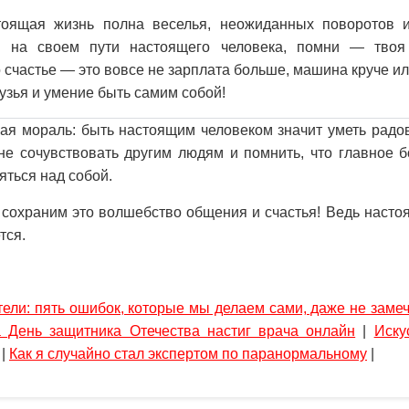
тоящая жизнь полна веселья, неожиданных поворотов 
я на своем пути настоящего человека, помни — твоя 
 счастье — это вовсе не зарплата больше, машина круче ил
узья и умение быть самим собой!
ая мораль: быть настоящим человеком значит уметь радо
не сочувствовать другим людям и помнить, что главное 
яться над собой.
 сохраним это волшебство общения и счастья! Ведь насто
тся.
тели: пять ошибок, которые мы делаем сами, даже не заме
а День защитника Отечества настиг врача онлайн
|
Иску
|
Как я случайно стал экспертом по паранормальному
|