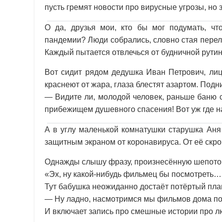
пусть гремят новости про вирусные угрозы, но 
О да, друзья мои, кто бы мог подумать, ч
пандемии? Люди собрались, словно стая перел
Каждый пытается отвлечься от будничной рутин
Вот сидит рядом дедушка Иван Петрович, лиц
краснеют от жара, глаза блестят азартом. Подн
— Видите ли, молодой человек, раньше баню 
прибежищем душевного спасения! Вот уж где 
А в углу маленькой комнатушки старушка Аня
защитным экраном от коронавируса. От её скр
Однажды слышу фразу, произнесённую шепото
«Эх, ну какой-нибудь фильмец бы посмотреть… 
Тут бабушка неожиданно достаёт потёртый пла
— Ну ладно, насмотримся мы фильмов дома пот
И включает запись про смешные истории про л