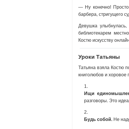
— Ну конечно! Просто
барбера, стригущего су
Девушка улыбнулась,
библиотекарем местно
Костю искусству онлайн
Уроки Татьяны
Татьяна взяла Костю п
книголюбов и хоровое п
Ищи единомышлен
разговоры. Это идеа
Будь собой.
Не надо