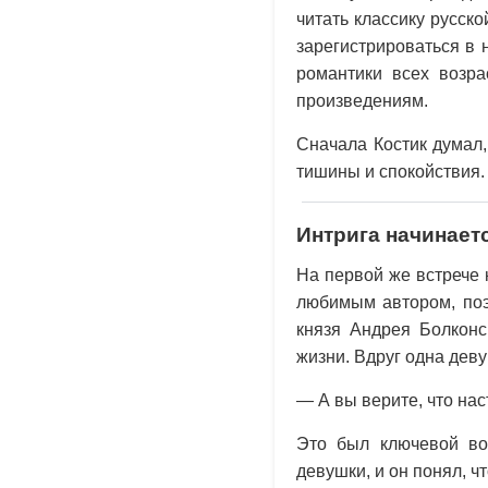
читать классику русск
зарегистрироваться в 
романтики всех возр
произведениям.
Сначала Костик думал,
тишины и спокойствия.
Интрига начинает
На первой же встрече 
любимым автором, поэ
князя Андрея Болконс
жизни. Вдруг одна дев
— А вы верите, что на
Это был ключевой воп
девушки, и он понял, ч