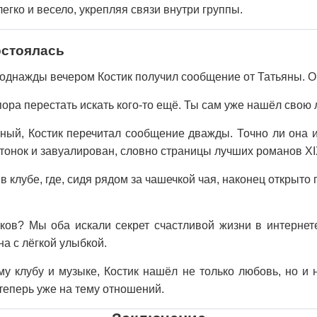
гко и весело, укрепляя связи внутри группы.
остоялась
 однажды вечером Костик получил сообщение от Татьяны. О
пора перестать искать кого-то ещё. Ты сам уже нашёл свою
ый, Костик перечитал сообщение дважды. Точно ли она и
тонок и завуалирован, словно страницы лучших романов XIX
в клубе, где, сидя рядом за чашечкой чая, наконец открыто 
ов? Мы оба искали секрет счастливой жизни в интернете.
на с лёгкой улыбкой.
му клубу и музыке, Костик нашёл не только любовь, но и
теперь уже на тему отношений.