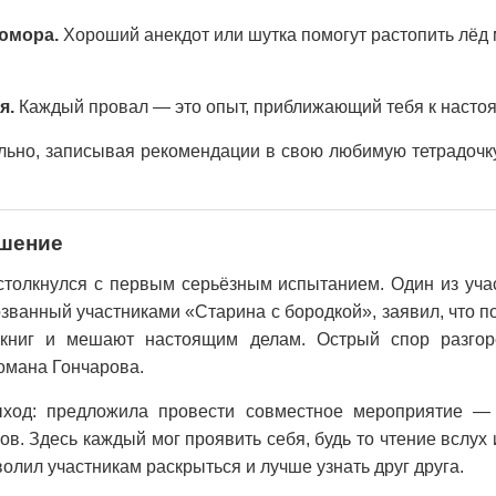
юмора.
Хороший анекдот или шутка помогут растопить лёд
я.
Каждый провал — это опыт, приближающий тебя к насто
ьно, записывая рекомендации в свою любимую тетрадочку
ешение
столкнулся с первым серьёзным испытанием. Один из уча
званный участниками «Старина с бородкой», заявил, что п
 книг и мешают настоящим делам. Острый спор разго
омана Гончарова.
ход: предложила провести совместное мероприятие — 
ов. Здесь каждый мог проявить себя, будь то чтение вслух
волил участникам раскрыться и лучше узнать друг друга.