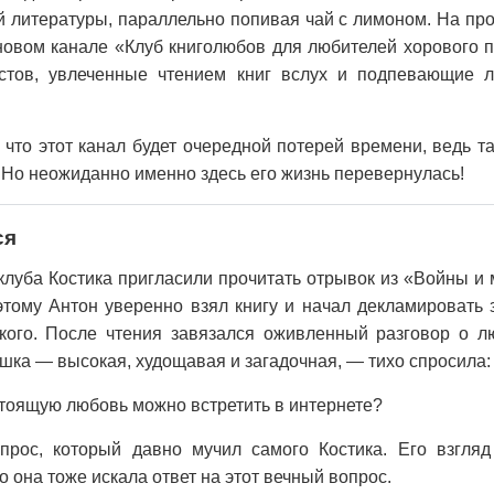
ой литературы, параллельно попивая чай с лимоном. На п
новом канале «Клуб книголюбов для любителей хорового 
астов, увлеченные чтением книг вслух и подпевающие
 что этот канал будет очередной потерей времени, ведь 
 Но неожиданно именно здесь его жизнь перевернулась!
ся
клуба Костика пригласили прочитать отрывок из «Войны и 
тому Антон уверенно взял книгу и начал декламировать 
кого. После чтения завязался оживленный разговор о л
ушка — высокая, худощавая и загадочная, — тихо спросила:
стоящую любовь можно встретить в интернете?
рос, который давно мучил самого Костика. Его взгляд
то она тоже искала ответ на этот вечный вопрос.