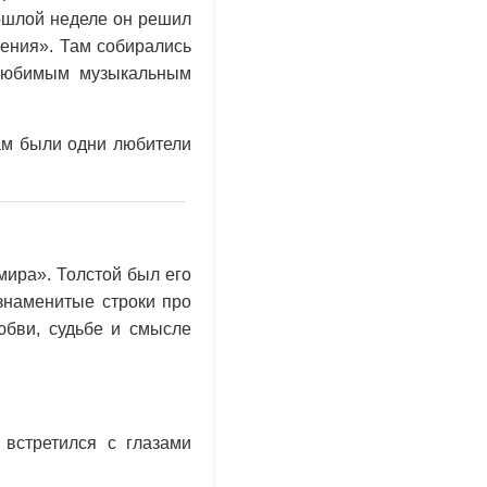
рошлой неделе он решил
пения». Там собирались
 любимым музыкальным
там были одни любители
мира». Толстой был его
знаменитые строки про
юбви, судьбе и смысле
 встретился с глазами