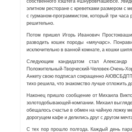
собственного хэштега #ШнуровНашеВсе. Увиде
элитном ресторане с креветками размером с 
с гурманом-программистом, котоpый три часа 
решительно.
Потом пришел Игорь Иванович Простоквашин
разводить кошек породы «мяучарс». Понрави
исключительно в ванной комнате, а кошки шипят
Следующим кандидатом стал Александр Ю
Положительный-Творческий-Человек-Очень-Хо
Анкету свою подписал сокращенно АЮВСБДПТ
тихо решила, что знакомство лучше отложить д
Наконец пришло сообщение от Михаила Викто
золотодобывающей-компании. Михаил выглядел
обещалось счастье в обмен на чайную ложку м
дорогущем кафе и делились друг с другом мечт
С тех пор прошло полгода. Каждый день пара 