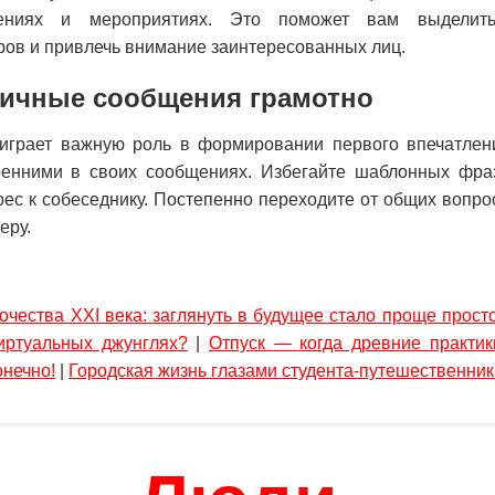
дениях и мероприятиях. Это поможет вам выделит
ов и привлечь внимание заинтересованных лиц.
личные сообщения грамотно
грает важную роль в формировании первого впечатлен
енними в своих сообщениях. Избегайте шаблонных фра
рес к собеседнику. Постепенно переходите от общих вопро
еру.
очества XXI века: заглянуть в будущее стало проще просто
иртуальных джунглях?
|
Отпуск — когда древние практик
онечно!
|
Городская жизнь глазами студента-путешественник