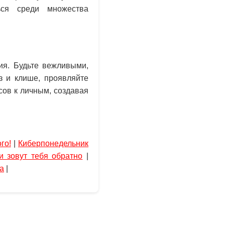
ься среди множества
ия. Будьте вежливыми,
з и клише, проявляйте
сов к личным, создавая
го!
|
Киберпонедельник
и зовут тебя обратно
|
а
|