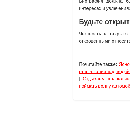
Биография должна бы
интересах и увлечения
Будьте откры
Честность и открыто
откровенными относите
---
Почитайте также:
Ясно
от шептания над водой
|
Отдыхаем правильно
поймать волну автомо