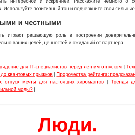
ть интересной и искренней. Расскажите немного о се
х. Используйте позитивный тон и подчеркните свои сильные
тыми и честными
сть играют решающую роль в построении доверительн
льно ваших целей, ценностей и ожиданий от партнера.
видение для IT-специалистов перед летним отпуском
|
Тех
 до квантовых прыжков
|
Пророчества рейтинга: предсказа
: отпуск мечты для настоящих хиромантов
|
Тренды дл
бильной моды?
|
Люди.