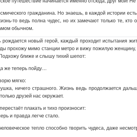
ское путешествие начинается именно отсюда, друг мой! Не 
осмического гражданина. Но знаешь, в каждой истории есть
изнь-то ведь полна чудес, но их замечают только те, кто 
самом обычном.
 рождается новый герой, каждый проходит испытания жит
ы прохожу мимо станции метро и вижу пожилую женщину, 
 Подхожу ближе и слышу тихий шепот:
уда же теперь пойду…
оворю мягко:
ушка, ничего страшного. Жизнь ведь продолжается дальш
только друзей нас окружает.
перестаёт плакать и тихо произносит:
ерь и правда легче стало.
человеческое тепло способно творить чудеса, даже несмо