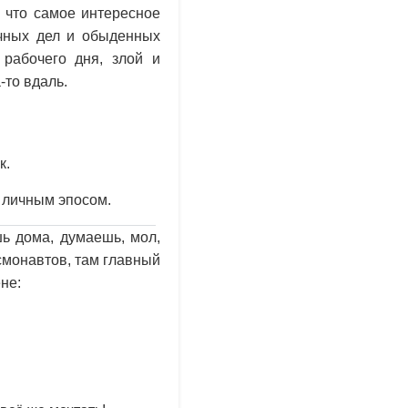
 что самое интересное
ычных дел и обыденных
рабочего дня, злой и
-то вдаль.
к.
м личным эпосом.
ь дома, думаешь, мол,
смонавтов, там главный
не: