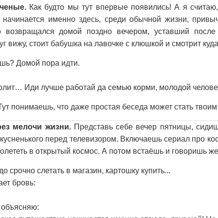
ученые.
Как будто мы тут впервые появились! А я считаю,
 начинается именно здесь, среди обычной жизни, прив
о возвращался домой поздно вечером, уставший после 
 вижу, стоит бабушка на лавочке с клюшкой и смотрит куда
шь? Домой пора идти.
болит… Иди лучше работай да семью корми, молодой челове
Тут понимаешь, что даже простая беседа может стать твои
рез мелочи жизни.
Представь себе вечер пятницы, сидиш
 вкусненького перед телевизором. Включаешь сериал про ко
полететь в открытый космос. А потом встаёшь и говоришь же
о срочно слетать в магазин, картошку купить...
ет бровь:
 объясняю: