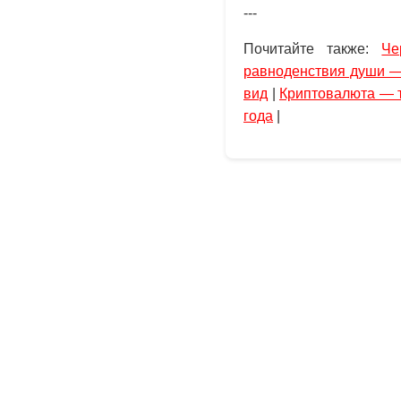
---
Почитайте также:
Че
равноденствия души —
вид
|
Криптовалюта — т
года
|