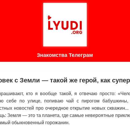
Знакомства Телеграм
век с Земли — такой же герой, как супе
прашивают, кто я вообще такой, я отвечаю просто: «Чело
яю себе по улице, попиваю чай с пирогом бабушкины,
стных новостей про очередное открытие новых скважин... 
щь: Земля — это та планета, где самые невероятные прикл
самый обыкновенный горожанин.