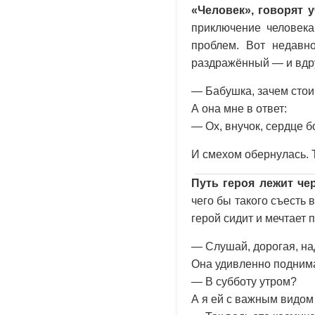
«Человек», говорят 
приключение человека
проблем. Вот недавн
раздражённый — и вдруг
— Бабушка, зачем стои
А она мне в ответ:
— Ох, внучок, сердце 
И смехом обернулась. 
Путь героя лежит че
чего бы такого съесть
герой сидит и мечтает 
— Слушай, дорогая, над
Она удивленно поднима
— В субботу утром?
А я ей с важным видом