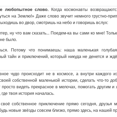
оже любопытное слово.
Когда космонавты возвращаются
уться на Землю!» Даже слово звучит немного грустно-прип
ыходишь во двор, смотришь на небо и говоришь вслух:
ер, ну что вам сказать... Поедем-ка вы сами ко мне! Тольк
не было.
ься. Потому что понимаешь: наша маленькая голуба
ый тайн и приключений, который никуда не денется и ждё
вное чудо происходит не в космосе, а внутри каждого и
воей собственной маленькой истории, сделать что-то до
 просто видеть прекрасное в мелочах, помогать другим и 
 где твоя история началась.
 своё собственное приключение прямо сегодня, друзья м
будь новые звёзды совсем близко, прямо здесь, на нашей п