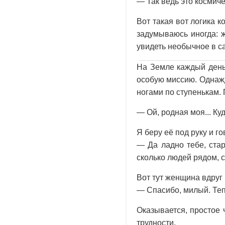
— Так ведь это космиче
Вот такая вот логика к
задумываюсь иногда: ж
увидеть необычное в 
На Земле каждый день
особую миссию. Однажд
ногами по ступенькам.
— Ой, родная моя... К
Я беру её под руку и г
— Да ладно тебе, стар
сколько людей рядом, с
Вот тут женщина вдруг 
— Спасибо, милый. Теп
Оказывается, простое 
трудности.