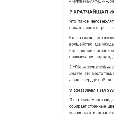
«человека-лягушки», з
?
КРАТЧАЙШАЯ И
Что такое человек-ля
падать лицом в грязь, 
Кто-то скажет, что жиз
волшебство, где кажда
что ваш мир ограниче
приключения под кажд
?
«Где живет твой вн
Знаете, это место там,
а ваше сердце поёт пе
?
СВОИМИ ГЛАЗ
Я встречал много люде
собирает странные цве
условности и огранич