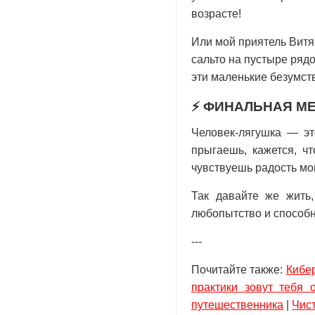
возрасте!
Или мой приятель Витя
сальто на пустыре рядо
эти маленькие безумст
⚡
ФИНАЛЬНАЯ М
Человек-лягушка — эт
прыгаешь, кажется, ч
чувствуешь радость мо
Так давайте же жить,
любопытство и способн
---
Почитайте также:
Кибер
практики зовут тебя 
путешественника
|
Чист