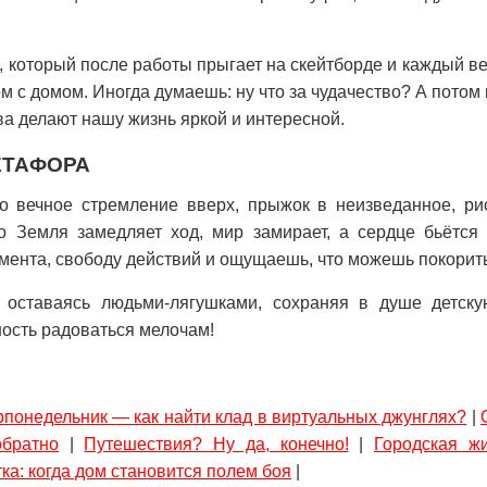
, который после работы прыгает на скейтборде и каждый ве
м с домом. Иногда думаешь: ну что за чудачество? А потом
ва делают нашу жизнь яркой и интересной.
ЕТАФОРА
о вечное стремление вверх, прыжок в неизведанное, рис
то Земля замедляет ход, мир замирает, а сердце бьётся
мента, свободу действий и ощущаешь, что можешь покори
 оставаясь людьми-лягушками, сохраняя в душе детску
ость радоваться мелочам!
понедельник — как найти клад в виртуальных джунглях?
|
обратно
|
Путешествия? Ну да, конечно!
|
Городская жи
ка: когда дом становится полем боя
|