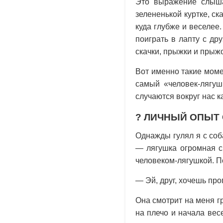
Это выражение слышал
зелененькой куртке, ск
куда глубже и веселее
поиграть в лапту с др
скачки, прыжки и прыж
Вот именно такие моме
самый «человек-лягуш
случаются вокруг нас к
?
ЛИЧНЫЙ ОПЫТ 
Однажды гулял я с соб
— лягушка огромная си
человеком-лягушкой. П
— Эй, друг, хочешь пр
Она смотрит на меня гр
на плечо и начала вес