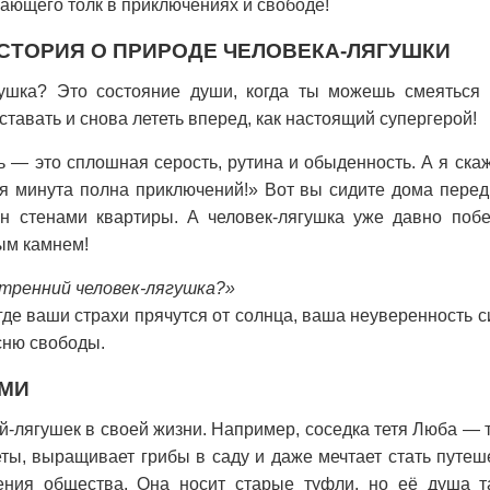
нающего толк в приключениях и свободе!
СТОРИЯ О ПРИРОДЕ ЧЕЛОВЕКА-ЛЯГУШКИ
гушка? Это состояние души, когда ты можешь смеяться 
вставать и снова лететь вперед, как настоящий супергерой!
нь — это сплошная серость, рутина и обыденность. А я ска
я минута полна приключений!» Вот вы сидите дома перед
н стенами квартиры. А человек-лягушка уже давно побе
ым камнем!
утренний человек-лягушка?»
 где ваши страхи прячутся от солнца, ваша неуверенность си
сню свободы.
АМИ
й-лягушек в своей жизни. Например, соседка тетя Люба — т
ты, выращивает грибы в саду и даже мечтает стать путе
ения общества. Она носит старые туфли, но её душа 