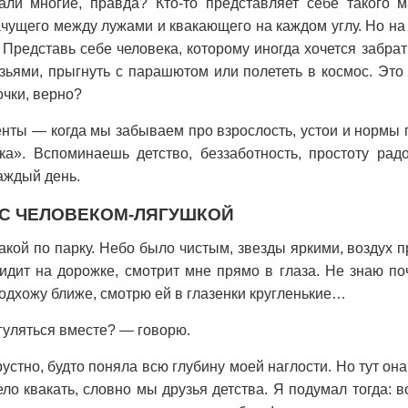
и многие, правда? Кто-то представляет себе такого м
ачущего между лужами и квакающего на каждом углу. Но на 
. Представь себе человека, которому иногда хочется забра
узьями, прыгнуть с парашютом или полететь в космос. Это
очки, верно?
нты — когда мы забываем про взрослость, устои и нормы 
ка». Вспоминаешь детство, беззаботность, простоту радо
аждый день.
С ЧЕЛОВЕКОМ-ЛЯГУШКОЙ
акой по парку. Небо было чистым, звезды яркими, воздух 
дит на дорожке, смотрит мне прямо в глаза. Не знаю по
одхожу ближе, смотрю ей в глазенки кругленькие…
огуляться вместе? — говорю.
устно, будто поняла всю глубину моей наглости. Но тут он
ело квакать, словно мы друзья детства. Я подумал тогда: 