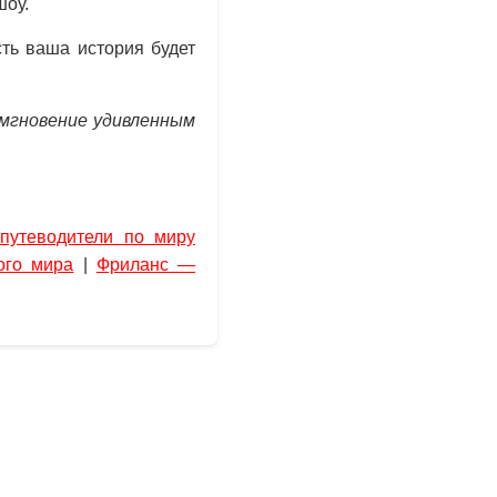
шоу.
ть ваша история будет
 мгновение удивленным
путеводители по миру
ого мира
|
Фриланс —