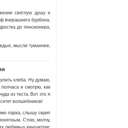
ажении светлую душу и
йф вчерашнего бурбона.
дростка до пенсионера,
едые, мысли туманнее,
ия
упить хлеба. Ну думаю,
 полчаса и смотрю, как
уда из теста. Вот это я
рситет волшебников!
имо парка, слышу скрип
понятным. Стою, молчу,
оих любимых киноактрис