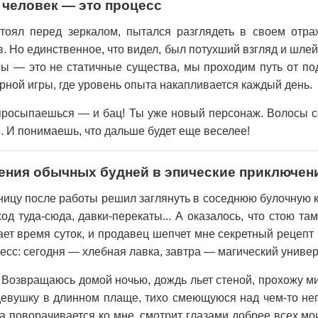
о человек — это процесс
оял перед зеркалом, пытался разглядеть в своем отр
. Но единственное, что видел, был потухший взгляд и шле
мы — это не статичные существа, мы проходим путь от по
рной игры, где уровень опыта накапливается каждый день.
просыпаешься — и бац! Ты уже новый персонаж. Волосы с
. И понимаешь, что дальше будет еще веселее!
ения обычных будней в эпические приключен
ицу после работы решил заглянуть в соседнюю булочную к
д туда-сюда, давки-перекаты... А оказалось, что стою там
ет время суток, и продавец шепчет мне секретный рецепт ч
есс: сегодня — хлебная лавка, завтра — магический униве
. Возвращаюсь домой ночью, дождь льет стеной, прохожу м
девушку в длинном плаще, тихо смеющуюся над чем-то не
на поворачивается ко мне, смотрит глазами добрее всех м