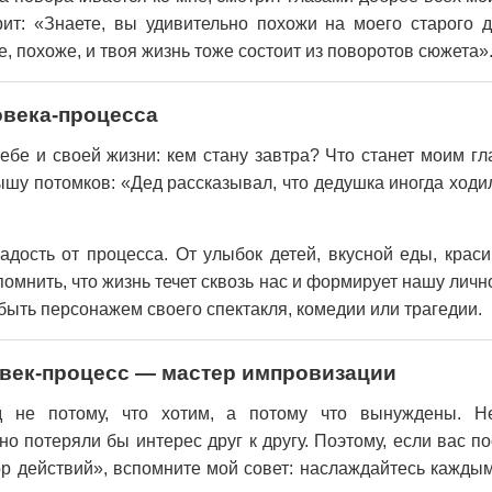
ит: «Знаете, вы удивительно похожи на моего старого д
, похоже, и твоя жизнь тоже состоит из поворотов сюжета»
овека-процесса
бе и своей жизни: кем стану завтра? Что станет моим г
шу потомков: «Дед рассказывал, что дедушка иногда ходил 
дость от процесса. От улыбок детей, вкусной еды, крас
омнить, что жизнь течет сквозь нас и формирует нашу личн
быть персонажем своего спектакля, комедии или трагедии.
век-процесс — мастер импровизации
 не потому, что хотим, а потому что вынуждены. Н
о потеряли бы интерес друг к другу. Поэтому, если вас п
р действий», вспомните мой совет: наслаждайтесь кажды