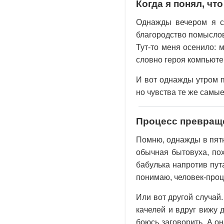
Когда я понял, чт
Однажды вечером я ст
благородство помыслов
Тут-то меня осенило: 
словно героя компьюте
И вот однажды утром 
но чувства те же самые
Процесс превращ
Помню, однажды в пятн
обычная бытовуха, похо
бабулька напротив пута
понимаю, человек-проц
Или вот другой случай
качелей и вдруг вижу 
боюсь заговорить. А о