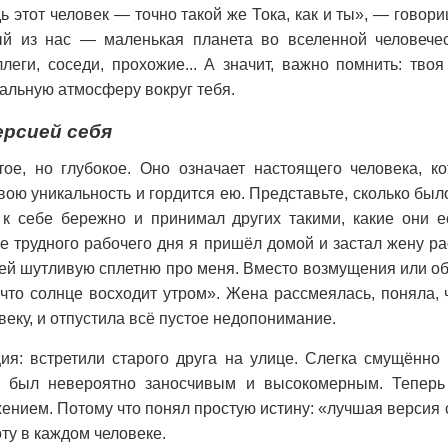
 этот человек — точно такой же Тока, как и ты», — говори
й из нас — маленькая планета во вселенной человечес
леги, соседи, прохожие... А значит, важно помнить: твоя
альную атмосферу вокруг тебя.
рсией себя
ое, но глубокое. Оно означает настоящего человека, к
ою уникальность и гордится ею. Представьте, сколько было
к себе бережно и принимал других такими, какие они ес
 трудного рабочего дня я пришёл домой и застал жену ра
 ей шутливую сплетню про меня. Вместо возмущения или оби
 что солнце восходит утром». Жена рассмеялась, поняла, 
еку, и отпустила всё пустое недопонимание.
ия: встретили старого друга на улице. Слегка смущённо
е был невероятно заносчивым и высокомерным. Теперь
жением. Потому что понял простую истину: «лучшая версия 
ту в каждом человеке.