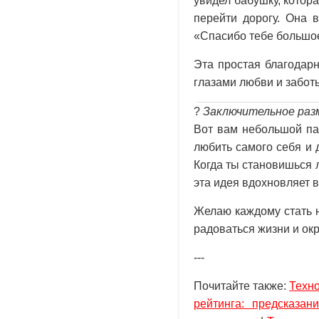
увидел бабушку, котор
перейти дорогу. Она 
«Спасибо тебе большое
Эта простая благодарн
глазами любви и забот
?
Заключительное ра
Вот вам небольшой пар
любить самого себя и 
Когда ты становишься 
эта идея вдохновляет в
Желаю каждому стать 
радоваться жизни и о
---
Почитайте также:
Техно
рейтинга: предсказан