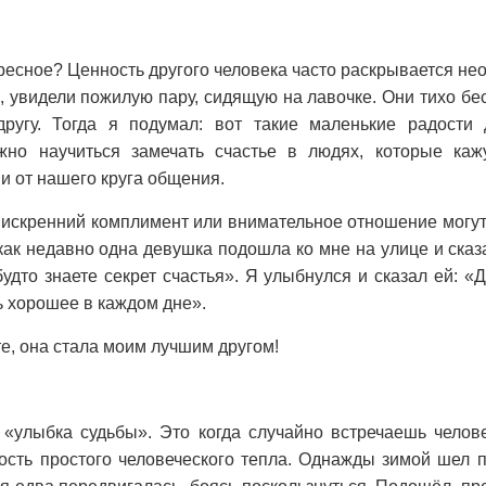
ресное? Ценность другого человека часто раскрывается нео
е, увидели пожилую пару, сидящую на лавочке. Они тихо бе
другу. Тогда я подумал: вот такие маленькие радости
но научиться замечать счастье в людях, которые каж
 от нашего круга общения.
 искренний комплимент или внимательное отношение могут
как недавно одна девушка подошла ко мне на улице и сказ
удто знаете секрет счастья». Я улыбнулся и сказал ей: «Д
ь хорошее в каждом дне».
те, она стала моим лучшим другом!
 «улыбка судьбы». Это когда случайно встречаешь челове
ость простого человеческого тепла. Однажды зимой шел 