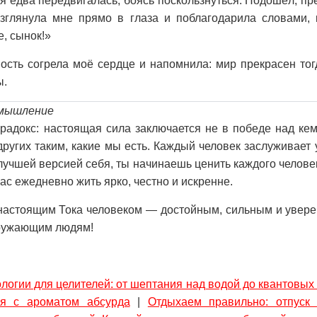
ая едва передвигалась, боясь поскользнуться. Подошёл, п
взглянула мне прямо в глаза и поблагодарила словами, 
, сынок!»
ость согрела моё сердце и напомнила: мир прекрасен тог
ы.
змышление
адокс: настоящая сила заключается не в победе над кем
других таким, какие мы есть. Каждый человек заслуживает
лучшей версией себя, ты начинаешь ценить каждого человек
ас ежедневно жить ярко, честно и искренне.
настоящим Тока человеком — достойным, сильным и увер
кружающим людям!
логии для целителей: от шептания над водой до квантовы
ия с ароматом абсурда
|
Отдыхаем правильно: отпуск