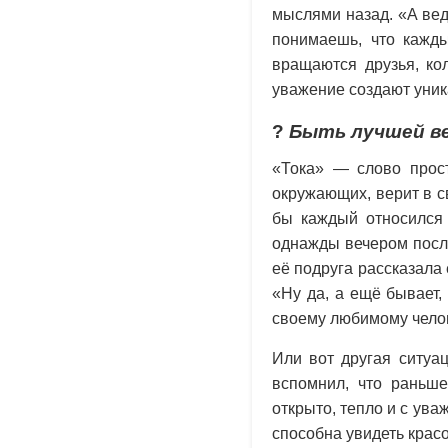
мыслями назад. «А ведь
понимаешь, что кажды
вращаются друзья, кол
уважение создают уник
?
Быть лучшей ве
«Тока» — слово прост
окружающих, верит в св
бы каждый относился 
однажды вечером после
её подруга рассказала
«Ну да, а ещё бывает,
своему любимому челов
Или вот другая ситуац
вспомнил, что раньш
открыто, тепло и с ува
способна увидеть красо