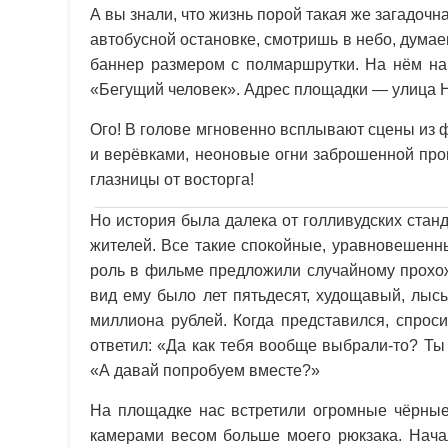
А вы знали, что жизнь порой такая же загадочн
автобусной остановке, смотришь в небо, думае
баннер размером с полмаршрутки. На нём на
«Бегущий человек». Адрес площадки — улица Н
Ого! В голове мгновенно всплывают сцены из 
и верёвками, неоновые огни заброшенной про
глазницы от восторга!
Но история была далека от голливудских стан
жителей. Все такие спокойные, уравновешенн
роль в фильме предложили случайному прохож
вид ему было лет пятьдесят, худощавый, лыс
миллиона рублей. Когда представился, спрос
ответил: «Да как тебя вообще выбрали-то? Ты
«А давай попробуем вместе?»
На площадке нас встретили огромные чёрные 
камерами весом больше моего рюкзака. Начал