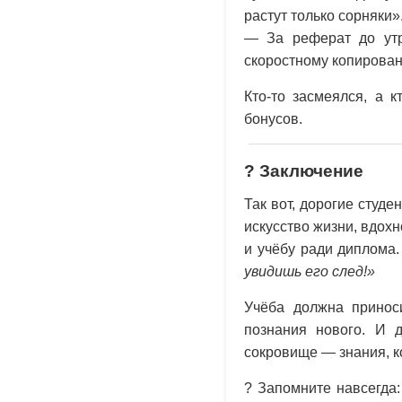
растут только сорняки»
— За реферат до утр
скоростному копирова
Кто-то засмеялся, а к
бонусов.
? Заключение
Так вот, дорогие студе
искусство жизни, вдохн
и учёбу ради диплома
увидишь его след!»
Учёба должна приноси
познания нового. И 
сокровище — знания, ко
? Запомните навсегда