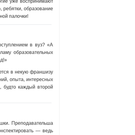
огие уже воспринимают
, ребятки, образование
ной палочки!
оступлением в вуз? «А
кламу образовательных
д!»
ается в некую франшизу
ний, опыта, интересных
, будто каждый второй
ешки. Преподавательша
конспектировать — ведь