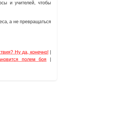
рсы и учителей, чтобы
еса, а не превращаться
твия? Ну да, конечно!
|
ановится полем боя
|