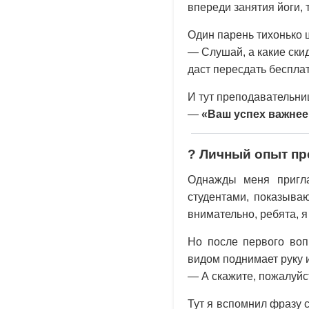
впереди занятия йоги,
Один парень тихонько 
— Слушай, а какие скид
даст пересдать беспла
И тут преподавательни
—
«Ваш успех важнее
? Личный опыт пр
Однажды меня пригла
студентами, показыва
внимательно, ребята, 
Но после первого воп
видом поднимает руку 
— А скажите, пожалуйст
Тут я вспомнил фразу 