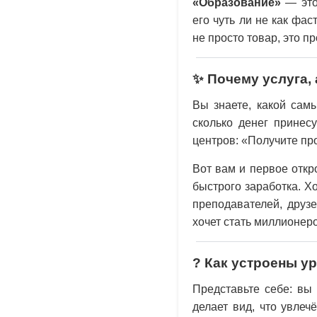
«Образование»
— это 
его чуть ли не как фас
не просто товар, это п
✨ Почему услуга, 
Вы знаете, какой сам
сколько денег принес
центров: «Получите пр
Вот вам и первое откр
быстрого заработка. Х
преподавателей, друз
хочет стать миллионеро
? Как устроены у
Представьте себе: вы
делает вид, что увлеч