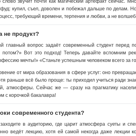
слово звучит почти как магический артефакт сейчас. Мн
тфуд: купил, съел, доволен и побежал дальше по делам. Но
роцесс, требующий времени, терпения и любви, а не волшеб
а не продукт?
ый главный вопрос задаёт современный студент перед п
у потом?» Вот это подход! Теперь давайте вспомним ре
офессию мечты!» «Станьте успешным человеком всего за го
овение от мира образования в сфере услуг: оно превращ
отя раньше всё было проще: ты приходил учиться ради зна
ей, атмосферы. Сейчас же — сразу на прагматику насели
м с корочкой бакалавра!
роки современного студента?
 заходите в аудиторию, где царит атмосфера суеты и сп
ённо ведёт лекцию, хотя ей самой некогда даже лекции 