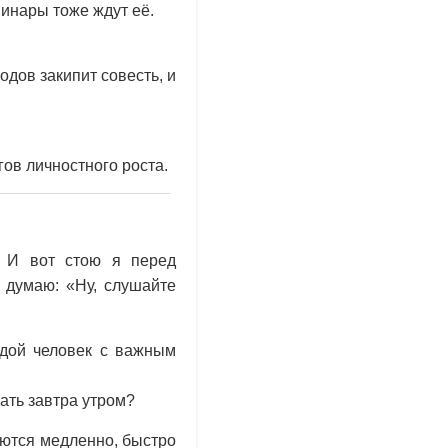
минары тоже ждут её.
одов закипит совесть, и
гов личностного роста.
. И вот стою я перед
 думаю: «Ну, слушайте
одой человек с важным
сать завтра утром?
аются медленно, быстро