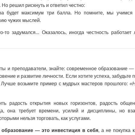
. Но решил рискнуть и ответил честно:
а будет максимум три балла. Но помните, мы учимся и
нию чужих мыслей.
то-то задумался... Оказалось, иногда честность работает
нты и преподаватели, знайте: современное образование — э
овение и развитие личности. Если хотите успеха, забудьте
. Лучше возьмите пример с мудрых мастеров прошлого:
«Н
ть радость открытия новых горизонтов, радость обще
да, она требует времени, усилий и дисциплины, но вз
торыми нельзя торговать, как услугами.
:
образование — это инвестиция в себя
, а не покупка 