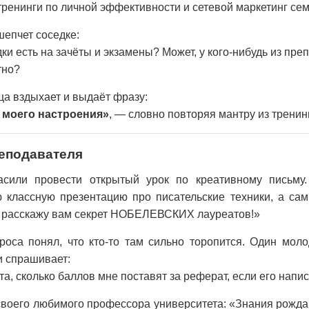
 тренинги по личной эффективности и сетевой маркетинг се
шепчет соседке:
ки есть на зачёты и экзамены? Может, у кого-нибудь из преп
тно?
ца вздыхает и выдаёт фразу:
 моего настроения»
, — словно повторяя мантру из тренин
еподавателя
сили провести открытый урок по креативному письму
ю классную презентацию про писательские техники, а сам
я расскажу вам секрет НОБЕЛЕВСКИХ лауреатов!»
роса понял, что кто-то там сильно торопится. Один мол
и спрашивает:
а, сколько баллов мне поставят за реферат, если его напи
своего любимого профессора университета: «Знания рожд